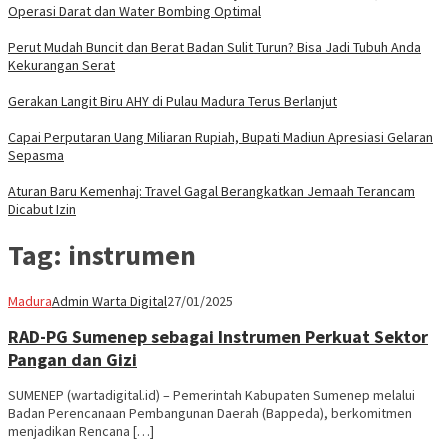
Operasi Darat dan Water Bombing Optimal
Perut Mudah Buncit dan Berat Badan Sulit Turun? Bisa Jadi Tubuh Anda
Kekurangan Serat
Gerakan Langit Biru AHY di Pulau Madura Terus Berlanjut
Capai Perputaran Uang Miliaran Rupiah, Bupati Madiun Apresiasi Gelaran
Sepasma
Aturan Baru Kemenhaj: Travel Gagal Berangkatkan Jemaah Terancam
Dicabut Izin
Tag:
instrumen
Madura
Admin Warta Digital
27/01/2025
RAD-PG Sumenep sebagai Instrumen Perkuat Sektor
Pangan dan Gizi
SUMENEP (wartadigital.id) – Pemerintah Kabupaten Sumenep melalui
Badan Perencanaan Pembangunan Daerah (Bappeda), berkomitmen
menjadikan Rencana […]