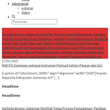
Advertorial
e-Koran
Video
Breaking News
Karhutla Bromo: Gubernur Khofifah Tinjau Proses Pemadaman, Pastikan
Operasi Darat dan Water Bombing Optimal
Perut Mudah Buncit dan Berat
Badan Sulit Turun? Bisa Jadi Tubuh Anda Kekurangan Serat
Gerakan
Langit Biru AHY di Pulau Madura Terus Berlanjut
Capai Perputaran Uang
Miliaran Rupiah, Bupati Madiun Apresiasi Gelaran Sepasma
Aturan Baru
Kemenhaj: Travel Gagal Berangkatkan Jemaah Terancam Dicabut Izin
27/01/2025
RAD-PG Sumenep sebagai Instrumen Perkuat Sektor Pangan dan Gizi
[caption id="attachment_60961" align="alignnone" width="2560"] Kepala
Bappeda Kabupaten Sumenep Arif […]
Headline
Headlines
Karhutla Bromo: Gubernur Khofifah Tinjau Proses Pemadaman, Pastikan