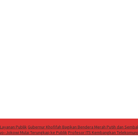
Layanan Publik
Gubernur Khofifah Bagikan Bendera Merah Putih dan Sembak
wo–Jokowi Mulai Terungkap ke Publik
Profesor ITS Kembangkan Telekomun