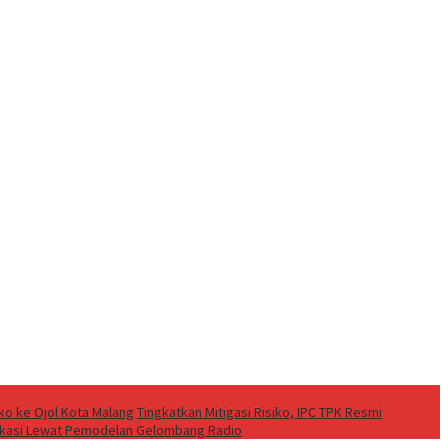
o ke Ojol Kota Malang
Tingkatkan Mitigasi Risiko, IPC TPK Resmi
ikasi Lewat Pemodelan Gelombang Radio