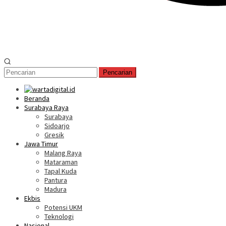
Pencarian
Beranda
Surabaya Raya
Surabaya
Sidoarjo
Gresik
Jawa Timur
Malang Raya
Mataraman
Tapal Kuda
Pantura
Madura
Ekbis
Potensi UKM
Teknologi
Nasional