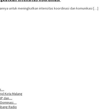
rannya untuk meningkatkan intensitas koordinasi dan komunikasi […]
um…
jol Kota Malang
DJP dan…
n Dominasi…
mbang Radio