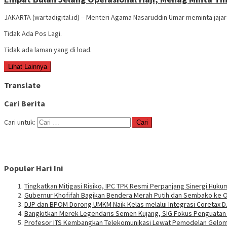
JAKARTA (wartadigital.id) – Menteri Agama Nasaruddin Umar meminta jaja
Tidak Ada Pos Lagi.
Tidak ada laman yang di load.
Lihat Lainnya
Translate
Cari Berita
Cari untuk:
Populer Hari Ini
Tingkatkan Mitigasi Risiko, IPC TPK Resmi Perpanjang Sinergi Huk
Gubernur Khofifah Bagikan Bendera Merah Putih dan Sembako ke O
DJP dan BPOM Dorong UMKM Naik Kelas melalui Integrasi Coretax 
Bangkitkan Merek Legendaris Semen Kujang, SIG Fokus Penguata
Profesor ITS Kembangkan Telekomunikasi Lewat Pemodelan Gelo