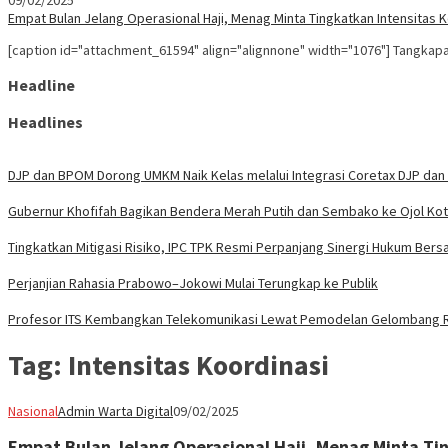
09/02/2025
Empat Bulan Jelang Operasional Haji, Menag Minta Tingkatkan Intensitas 
[caption id="attachment_61594" align="alignnone" width="1076"] Tangka
Headline
Headlines
DJP dan BPOM Dorong UMKM Naik Kelas melalui Integrasi Coretax DJP dan 
Gubernur Khofifah Bagikan Bendera Merah Putih dan Sembako ke Ojol Ko
Tingkatkan Mitigasi Risiko, IPC TPK Resmi Perpanjang Sinergi Hukum Bers
Perjanjian Rahasia Prabowo–Jokowi Mulai Terungkap ke Publik
Profesor ITS Kembangkan Telekomunikasi Lewat Pemodelan Gelombang 
Tag:
Intensitas Koordinasi
Nasional
Admin Warta Digital
09/02/2025
Empat Bulan Jelang Operasional Haji, Menag Minta Ti