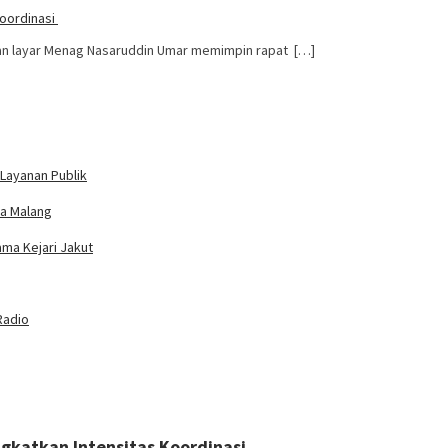
Koordinasi
pan layar Menag Nasaruddin Umar memimpin rapat […]
Layanan Publik
ta Malang
ama Kejari Jakut
Radio
ngkatkan Intensitas Koordinasi