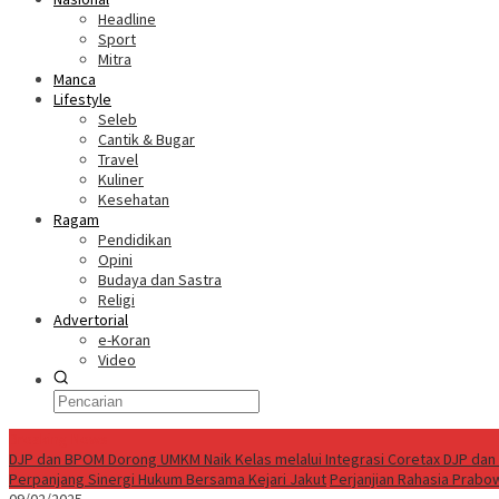
Headline
Sport
Mitra
Manca
Lifestyle
Seleb
Cantik & Bugar
Travel
Kuliner
Kesehatan
Ragam
Pendidikan
Opini
Budaya dan Sastra
Religi
Advertorial
e-Koran
Video
Breaking News
DJP dan BPOM Dorong UMKM Naik Kelas melalui Integrasi Coretax DJP dan 
Perpanjang Sinergi Hukum Bersama Kejari Jakut
Perjanjian Rahasia Prabo