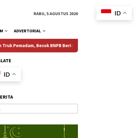
ID
RABU, 5 AGUSTUS 2026
AM
ADVERTORIAL
esok BNPB Beri Dukungan
Muaythai Naik Kelas, Erick Thoh
SLATE
ID
BERITA