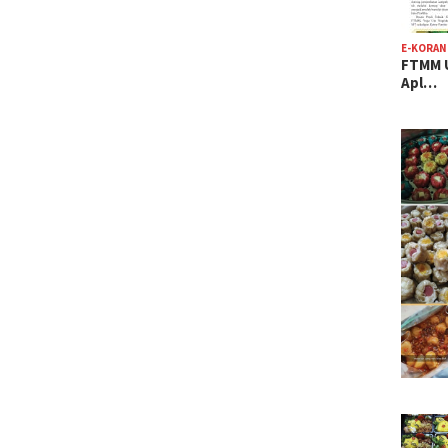
E-KORAN
FTMM U
Apl…