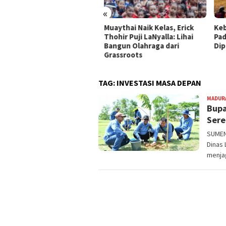
«
hutla Bromo: BPBD Jatim
Muaythai Naik Kelas, Erick
Keba
ahkan Drone Water Spray
Thohir Puji LaNyalla: Lihai
Pada
n Truk Pemadam, Besok
Bangun Olahraga dari
Dipe
PB Beri Dukungan
Grassroots
TAG:
INVESTASI MASA DEPAN
MADUR
Bupa
Sere
SUMEN
Dinas
menja