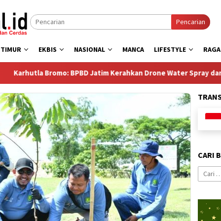
Pencarian
 TIMUR
EKBIS
NASIONAL
MANCA
LIFESTYLE
RAG
: BPBD Jatim Kerahkan Drone Water Spray dan Truk Pemadam, B
TRAN
CARI 
Cari
untuk: