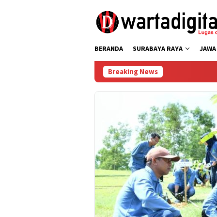
Loncat
ke
konten
BERANDA
SURABAYA RAYA
JAWA
Breaking News
Karhutla Bromo