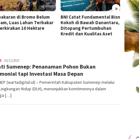
»
karan di Bromo Belum
BNI Catat Fundamental Bisnis
Bentuk
m, Luas Lahan Terbakar
Kokoh di Bawah Danantara,
Lakuk
rkirakan 10 Hektare
Ditopang Pertumbuhan
Integr
Kredit dan Kualitas Aset
A
Admin
03/12/2025
ti Sumenep: Penanaman Pohon Bukan
Warta
Digital
monial tapi Investasi Masa Depan
EP (wartadigital.id) – Pemerintah Kabupaten Sumenep melalui
 Lingkungan Hidup (DLH), menunjukkan komitmennya dalam
ga […]