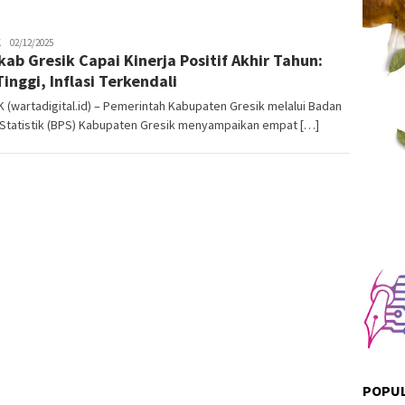
K
Admin
02/12/2025
ab Gresik Capai Kinerja Positif Akhir Tahun:
Warta
Digital
Tinggi, Inflasi Terkendali
 (wartadigital.id) – Pemerintah Kabupaten Gresik melalui Badan
 Statistik (BPS) Kabupaten Gresik menyampaikan empat […]
POPUL