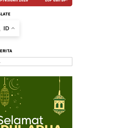
SLATE
ID
BERITA