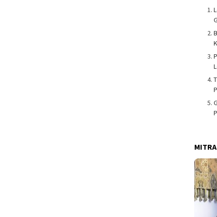
L
G
K
P
T
G
P
MITRA