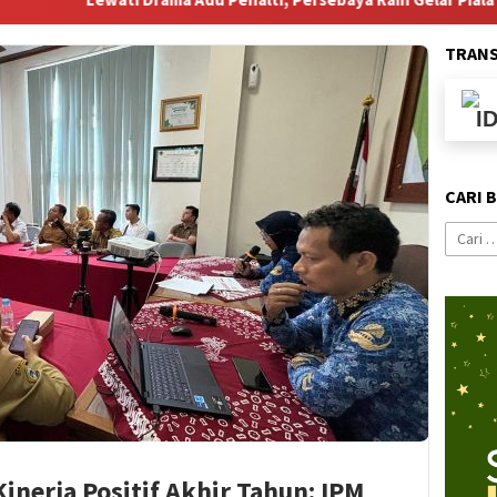
TRAN
CARI 
Cari
untuk:
inerja Positif Akhir Tahun: IPM