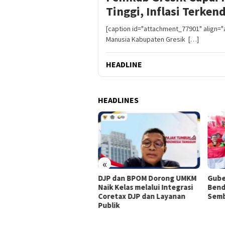
Tinggi, Inflasi Terkend
[caption id="attachment_77901" align=
Manusia Kabupaten Gresik […]
HEADLINE
HEADLINES
«
ati Drama Adu Penalti,
DJP dan BPOM Dorong UMKM
Gube
sebaya Raih Gelar Piala
Naik Kelas melalui Integrasi
Bend
siden 2026
Coretax DJP dan Layanan
Semb
Publik