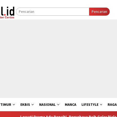
Pencarian
 TIMUR
EKBIS
NASIONAL
MANCA
LIFESTYLE
RAG
ti Drama Adu Penalti, Persebaya Raih Gelar Piala Presiden 2026