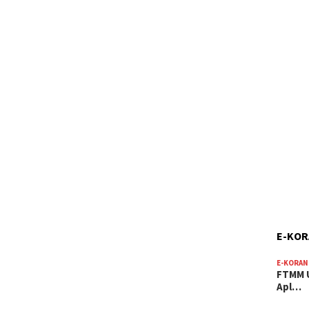
E-KO
E-KORAN
FTMM U
Apl…