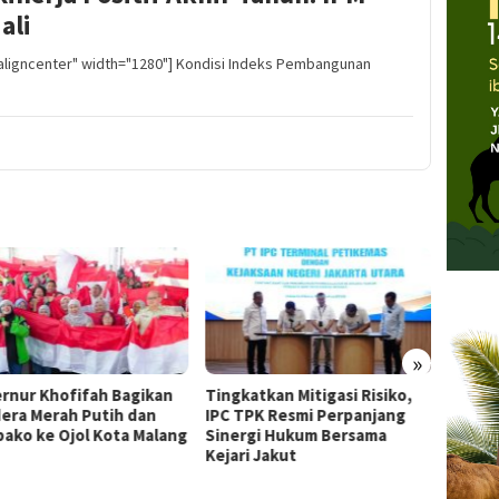
ali
"aligncenter" width="1280"] Kondisi Indeks Pembangunan
»
rnur Khofifah Bagikan
Tingkatkan Mitigasi Risiko,
Perjan
era Merah Putih dan
IPC TPK Resmi Perpanjang
Jokowi
ako ke Ojol Kota Malang
Sinergi Hukum Bersama
Publik
Kejari Jakut