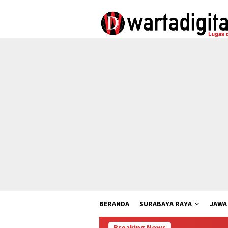
Loncat
ke
konten
BERANDA
SURABAYA RAYA
JAWA
Breaking News
Lewa