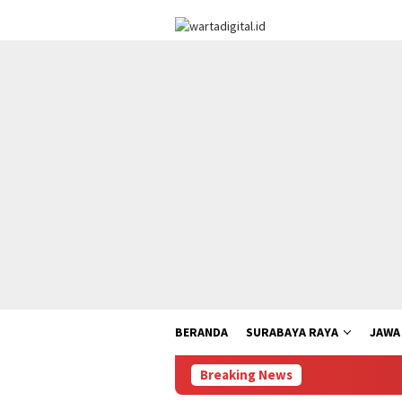
Loncat
ke
konten
BERANDA
SURABAYA RAYA
JAWA
Breaking News