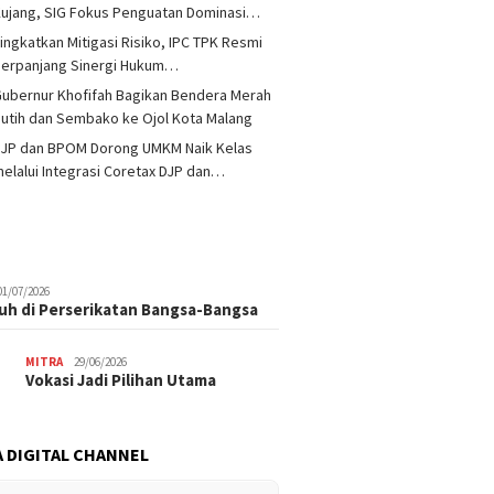
ujang, SIG Fokus Penguatan Dominasi…
ingkatkan Mitigasi Risiko, IPC TPK Resmi
Perpanjang Sinergi Hukum…
ubernur Khofifah Bagikan Bendera Merah
utih dan Sembako ke Ojol Kota Malang
DJP dan BPOM Dorong UMKM Naik Kelas
elalui Integrasi Coretax DJP dan…
01/07/2026
uh di Perserikatan Bangsa-Bangsa
MITRA
29/06/2026
Vokasi Jadi Pilihan Utama
 DIGITAL CHANNEL