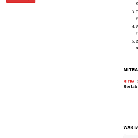
K
T
G
P
m
MITRA
MITRA
Berlab
WARTA