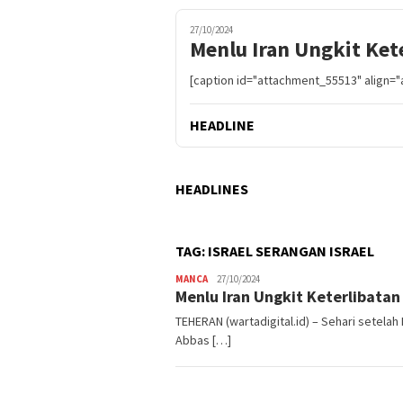
27/10/2024
Menlu Iran Ungkit Ket
[caption id="attachment_55513" align="
HEADLINE
HEADLINES
TAG:
ISRAEL SERANGAN ISRAEL
MANCA
Admin
27/10/2024
Menlu Iran Ungkit Keterlibatan
Warta
Digital
TEHERAN (wartadigital.id) – Sehari setelah 
Abbas […]