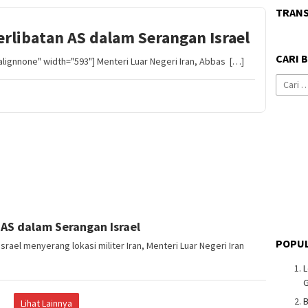
TRAN
erlibatan AS dalam Serangan Israel
CARI 
alignnone" width="593"] Menteri Luar Negeri Iran, Abbas […]
Cari
untuk:
 AS dalam Serangan Israel
POPUL
Israel menyerang lokasi militer Iran, Menteri Luar Negeri Iran
L
G
Lihat Lainnya