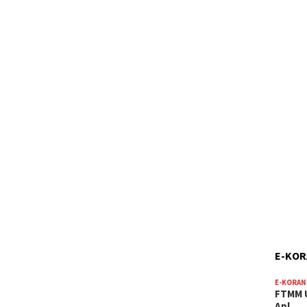
E-KO
E-KORAN
FTMM U
Apl…