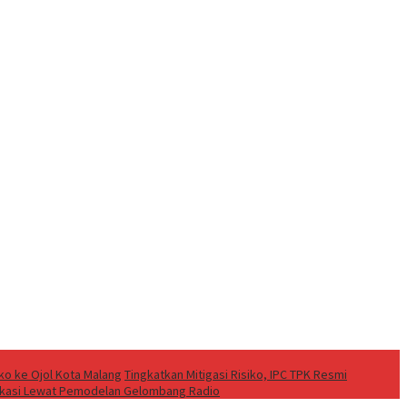
o ke Ojol Kota Malang
Tingkatkan Mitigasi Risiko, IPC TPK Resmi
ikasi Lewat Pemodelan Gelombang Radio