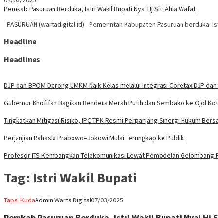
07/03/2025
Pemkab Pasuruan Berduka, Istri Wakil Bupati Nyai Hj Siti Ahla Wafat
PASURUAN (wartadigital.id) - Pemerintah Kabupaten Pasuruan berduka. Ist
Headline
Headlines
DJP dan BPOM Dorong UMKM Naik Kelas melalui Integrasi Coretax DJP dan 
Gubernur Khofifah Bagikan Bendera Merah Putih dan Sembako ke Ojol Ko
Tingkatkan Mitigasi Risiko, IPC TPK Resmi Perpanjang Sinergi Hukum Bers
Perjanjian Rahasia Prabowo–Jokowi Mulai Terungkap ke Publik
Profesor ITS Kembangkan Telekomunikasi Lewat Pemodelan Gelombang 
Tag:
Istri Wakil Bupati
Tapal Kuda
Admin Warta Digital
07/03/2025
Pemkab Pasuruan Berduka, Istri Wakil Bupati Nyai Hj S