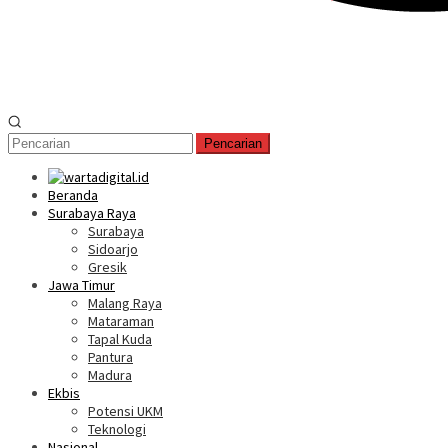
Pencarian
Beranda
Surabaya Raya
Surabaya
Sidoarjo
Gresik
Jawa Timur
Malang Raya
Mataraman
Tapal Kuda
Pantura
Madura
Ekbis
Potensi UKM
Teknologi
Nasional