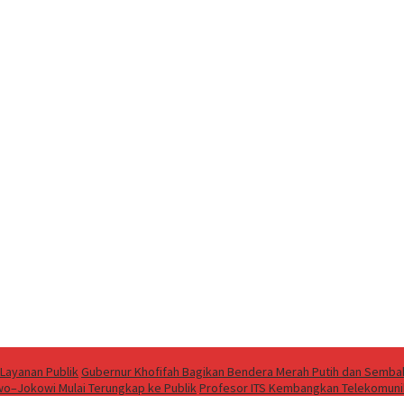
Layanan Publik
Gubernur Khofifah Bagikan Bendera Merah Putih dan Sembak
wo–Jokowi Mulai Terungkap ke Publik
Profesor ITS Kembangkan Telekomun