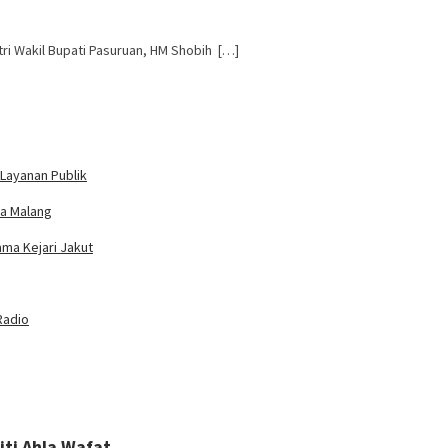
ri Wakil Bupati Pasuruan, HM Shobih […]
Layanan Publik
ta Malang
ama Kejari Jakut
Radio
iti Ahla Wafat