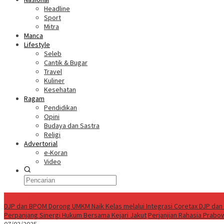
Headline
Sport
Mitra
Manca
Lifestyle
Seleb
Cantik & Bugar
Travel
Kuliner
Kesehatan
Ragam
Pendidikan
Opini
Budaya dan Sastra
Religi
Advertorial
e-Koran
Video
Breaking News
DJP dan BPOM Dorong UMKM Naik Kelas melalui Integrasi Coretax DJP dan 
Perpanjang Sinergi Hukum Bersama Kejari Jakut
Perjanjian Rahasia Prabo