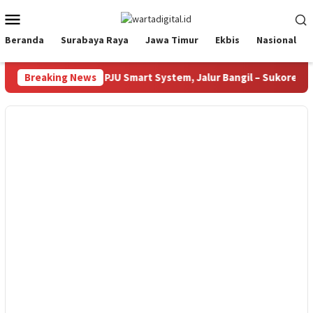
Loncat
Menu
ke
Mobile
konten
Beranda
Surabaya Raya
Jawa Timur
Ekbis
Nasional
elesai Bangun 385 PJU Smart System, Jalur Bangil – Sukorejo Ki
Breaking News