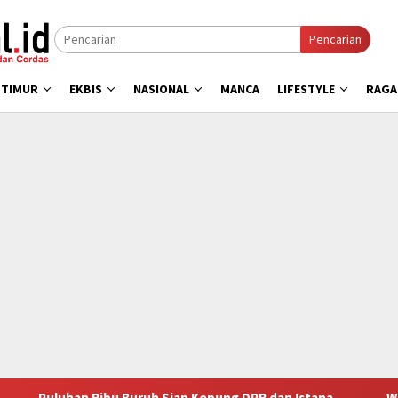
Pencarian
 TIMUR
EKBIS
NASIONAL
MANCA
LIFESTYLE
RAG
bu Buruh Siap Kepung DPR dan Istana
Wagub Emil Tegask