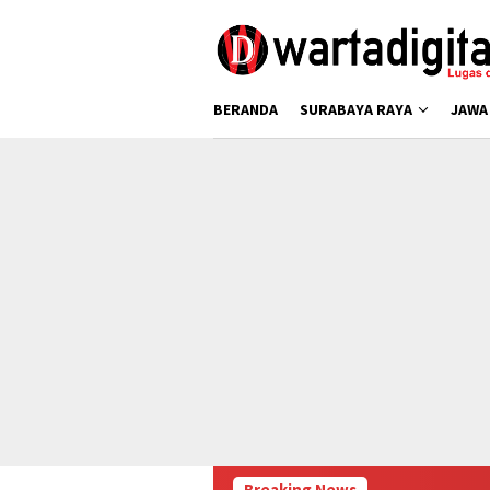
Loncat
ke
konten
BERANDA
SURABAYA RAYA
JAWA
Breaking News
Puluhan Ri