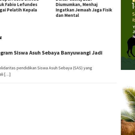
uk Fabio Lefundes
Diumumkan, Menhaj
Jadi P
gai Pelatih Kepala
Ingatkan Jemaah Jaga Fisik
dari S
dan Mental
Sement
N
ogram Siswa Asuh Sebaya Banyuwangi Jadi
olidaritas pendidikan Siswa Asuh Sebaya (SAS) yang
li […]