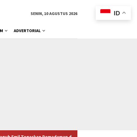
ID
SENIN, 10 AGUSTUS 2026
AM
ADVERTORIAL
an Pemadaman dan Pencegahan Penyebaran Api di Gunung Bromo 