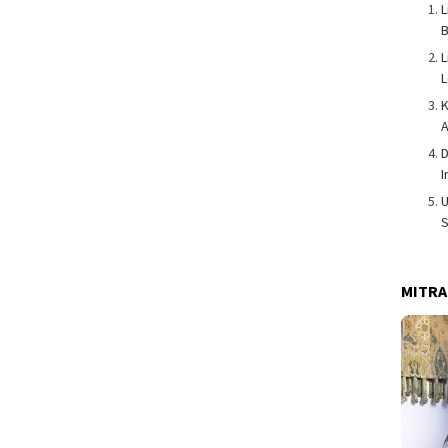
B
L
L
K
A
D
I
S
MITRA