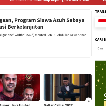
TRAN
gaan, Program Siswa Asuh Sebaya
asi Berkelanjutan
alignnone" width="2560"] Menteri PAN RB Abdullah Azwar Anas
CARI 
Cari
untuk:
»
 Super: Java United
Daftar Calhaj 2027
Kesel