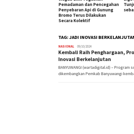
ung DPR dan Istana
Pemadaman dan Pencegahan
Tunj
Penyebaran Api di Gunung
seba
Bromo Terus Dilakukan
Secara Kolektif
TAG:
JADI INOVASI BERKELANJUTA
NASIONAL
Admin
09/10/2024
Kembali Raih Penghargaan, Pr
Warta
Digital
Inovasi Berkelanjutan
BANYUWANGI (wartadigital.id) – Program s
dikembangkan Pemkab Banyuwangi kemba