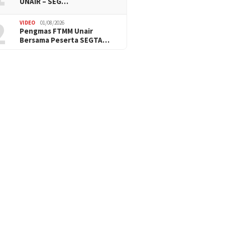
UNAIR – SEG…
2
VIDEO
01/08/2026
Pengmas FTMM Unair
Bersama Peserta SEGTA…