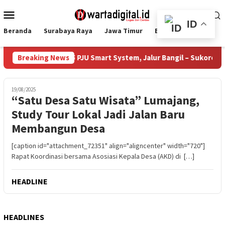
Loncat
Menu
ke
Mobile
ID
konten
Beranda
Surabaya Raya
Jawa Timur
Ekbis
Nasional
ai Bangun 385 PJU Smart System, Jalur Bangil – Sukorejo Kini T
Breaking News
19/08/2025
“Satu Desa Satu Wisata” Lumajang,
Study Tour Lokal Jadi Jalan Baru
Membangun Desa
[caption id="attachment_72351" align="aligncenter" width="720"]
Rapat Koordinasi bersama Asosiasi Kepala Desa (AKD) di […]
HEADLINE
HEADLINES