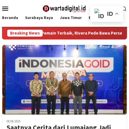
Loncat
Menu
ke
Mobile
ID
konten
Beranda
Surabaya Raya
Jawa Timur
Ekbis
Nasional
n 2026: Raih Pemain Terbaik, Rivera Pede Bawa Persebaya Tatap 
Breaking News
08/08/2025
Saatnya Cerita dari Lumajang Jadi