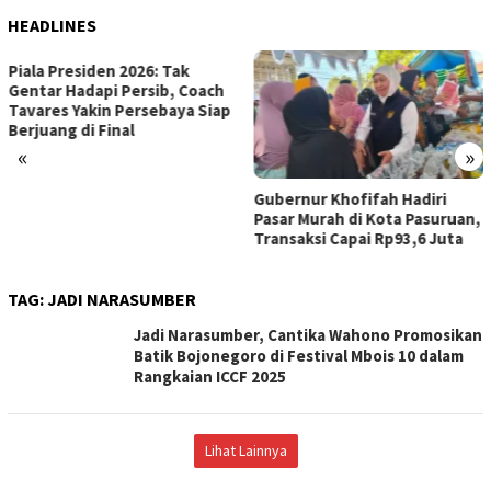
HEADLINES
Arab Saudi Rilis Hasil Eva
oach
Layanan Haji Internasiona
 Siap
Penilaiannya
«
»
Gubernur Khofifah Hadiri
Pasar Murah di Kota Pasuruan,
Transaksi Capai Rp93,6 Juta
TAG:
JADI NARASUMBER
Jadi Narasumber, Cantika Wahono Promosikan
Batik Bojonegoro di Festival Mbois 10 dalam
Rangkaian ICCF 2025
Lihat Lainnya