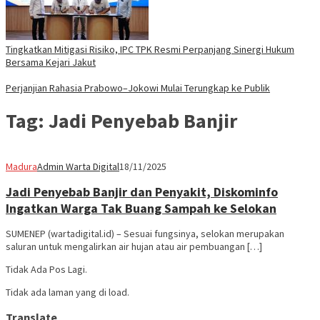
Tingkatkan Mitigasi Risiko, IPC TPK Resmi Perpanjang Sinergi Hukum
Bersama Kejari Jakut
Perjanjian Rahasia Prabowo–Jokowi Mulai Terungkap ke Publik
Tag:
Jadi Penyebab Banjir
Madura
Admin Warta Digital
18/11/2025
Jadi Penyebab Banjir dan Penyakit, Diskominfo
Ingatkan Warga Tak Buang Sampah ke Selokan
SUMENEP (wartadigital.id) – Sesuai fungsinya, selokan merupakan
saluran untuk mengalirkan air hujan atau air pembuangan […]
Tidak Ada Pos Lagi.
Tidak ada laman yang di load.
Translate