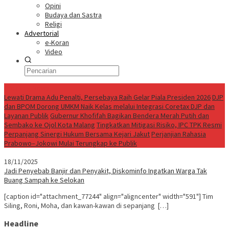
Opini
Budaya dan Sastra
Religi
Advertorial
e-Koran
Video
Breaking News
Lewati Drama Adu Penalti, Persebaya Raih Gelar Piala Presiden 2026
DJP
dan BPOM Dorong UMKM Naik Kelas melalui Integrasi Coretax DJP dan
Layanan Publik
Gubernur Khofifah Bagikan Bendera Merah Putih dan
Sembako ke Ojol Kota Malang
Tingkatkan Mitigasi Risiko, IPC TPK Resmi
Perpanjang Sinergi Hukum Bersama Kejari Jakut
Perjanjian Rahasia
Prabowo–Jokowi Mulai Terungkap ke Publik
18/11/2025
Jadi Penyebab Banjir dan Penyakit, Diskominfo Ingatkan Warga Tak
Buang Sampah ke Selokan
[caption id="attachment_77244" align="aligncenter" width="591"] Tim
Siling, Roni, Moha, dan kawan-kawan di sepanjang […]
Headline