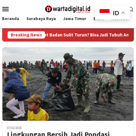
Loncat
Menu
ke
ID
Mobile
konten
Beranda
Surabaya Raya
Jawa Timur
Ekbis
Nasional
 dan Berat Badan Sulit Turun? Bisa Jadi Tubuh Anda Kekurangan 
Breaking News
07/02/2026
Lingkungan Bersih Jadi Pondasi