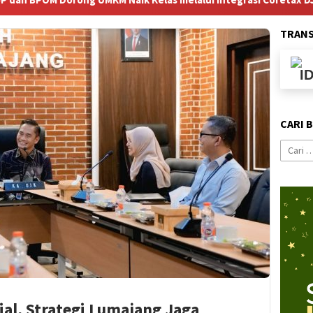
TRAN
CARI 
Cari
untuk:
ial, Strategi Lumajang Jaga