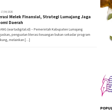
dmin
17/04/2026
rasi Melek Finansial, Strategi Lumajang Jaga
arta
igital
omi Daerah
ANG (wartadigital.id) – Pemerintah Kabupaten Lumajang
askan, penguatan literasi keuangan bukan sekadar program
kung, melainkan […]
POPUL