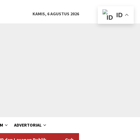
KAMIS, 6 AGUSTUS 2026
ID
AM
ADVERTORIAL
ublik
Gubernur Khofifah Bagikan Bendera Merah Putih da