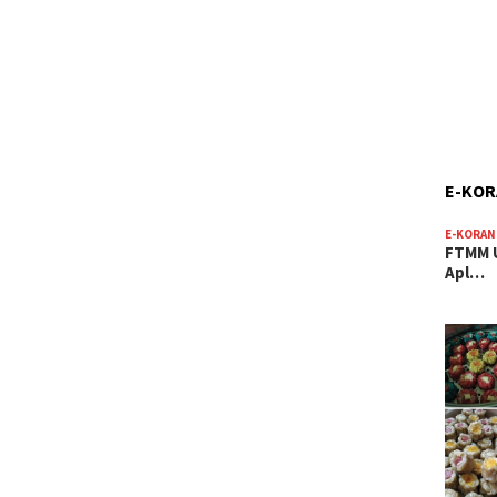
E-KO
E-KORAN
FTMM U
Apl…