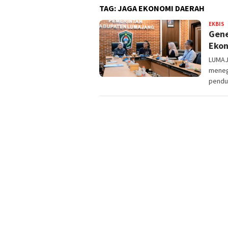
TAG:
JAGA EKONOMI DAERAH
EKBIS
A
Gene
W
D
Ekon
LUMAJ
meneg
pendu