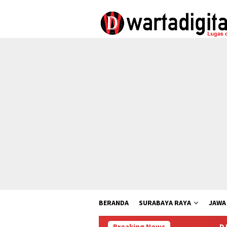
Loncat
ke
konten
BERANDA
SURABAYA RAYA
JAWA
Breaking News
DJP dan BPOM Doron