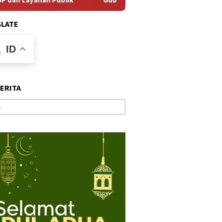
SLATE
ID
BERITA