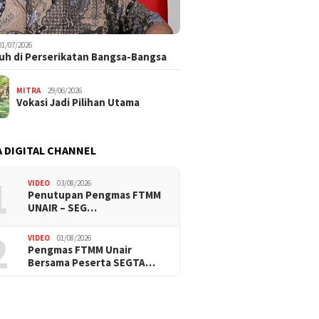
01/07/2026
uh di Perserikatan Bangsa-Bangsa
MITRA
29/06/2026
Vokasi Jadi Pilihan Utama
 DIGITAL CHANNEL
1
VIDEO
03/08/2026
Penutupan Pengmas FTMM
UNAIR – SEG…
2
VIDEO
01/08/2026
Pengmas FTMM Unair
Bersama Peserta SEGTA…