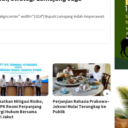
aligncenter" width="1024"] Bupati Lumajang Indah Amperawati
»
atkan Mitigasi Risiko,
Perjanjian Rahasia Prabowo–
Profe
TPK Resmi Perpanjang
Jokowi Mulai Terungkap ke
Telek
rgi Hukum Bersama
Publik
Pemod
i Jakut