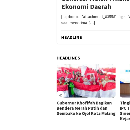
Ekonomi Daerah
[caption id="attachment_83558" align="
saat menerima […]
HEADLINE
HEADLINES
«
P dan BPOM Dorong UMKM
Gubernur Khofifah Bagikan
Tingk
k Kelas melalui Integrasi
Bendera Merah Putih dan
IPC 
etax DJP dan Layanan
Sembako ke Ojol Kota Malang
Sine
lik
Kejar