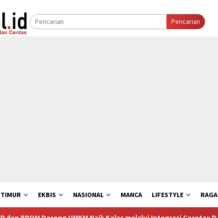
Pencarian
 TIMUR
EKBIS
NASIONAL
MANCA
LIFESTYLE
RAG
g UMKM Naik Kelas melalui Integrasi Coretax DJP dan Layanan P