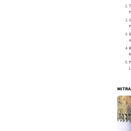
T
G
P
m
K
P
MITRA