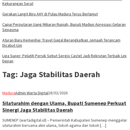
Kekurangan Serat
Gerakan Langit Biru AHY di Pulau Madura Terus Berlanjut
Capai Perputaran Uang Miliaran Rupiah, Bupati Madiun Apresiasi Gelaran
Sepasma
Aturan Baru Kemenhaj: Travel Gagal Berangkatkan Jemaah Terancam
Dicabut Izin
Liga Super: Pelatih Persik Sebut Sergio Castel Jadi Rekrutan Terbaik Lini
Depan
Tag:
Jaga Stabilitas Daerah
Madura
Admin Warta Digital
28/02/2026
Silaturahim dengan Ulama, Bupati Sumenep Perkuat
Sinergi Jaga Stabilitas Daerah
SUMENEP (wartadigital.id) – Pemerintah Kabupaten Sumenep menggelar
silaturahim bersama alim ulama, tokoh agama dan tokoh […]