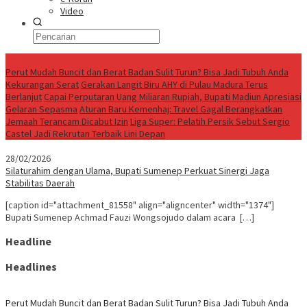
Video
Breaking News
Perut Mudah Buncit dan Berat Badan Sulit Turun? Bisa Jadi Tubuh Anda
Kekurangan Serat
Gerakan Langit Biru AHY di Pulau Madura Terus
Berlanjut
Capai Perputaran Uang Miliaran Rupiah, Bupati Madiun Apresiasi
Gelaran Sepasma
Aturan Baru Kemenhaj: Travel Gagal Berangkatkan
Jemaah Terancam Dicabut Izin
Liga Super: Pelatih Persik Sebut Sergio
Castel Jadi Rekrutan Terbaik Lini Depan
28/02/2026
Silaturahim dengan Ulama, Bupati Sumenep Perkuat Sinergi Jaga
Stabilitas Daerah
[caption id="attachment_81558" align="aligncenter" width="1374"]
Bupati Sumenep Achmad Fauzi Wongsojudo dalam acara […]
Headline
Headlines
Perut Mudah Buncit dan Berat Badan Sulit Turun? Bisa Jadi Tubuh Anda