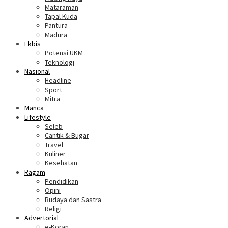
Mataraman
Tapal Kuda
Pantura
Madura
Ekbis
Potensi UKM
Teknologi
Nasional
Headline
Sport
Mitra
Manca
Lifestyle
Seleb
Cantik & Bugar
Travel
Kuliner
Kesehatan
Ragam
Pendidikan
Opini
Budaya dan Sastra
Religi
Advertorial
e-Koran