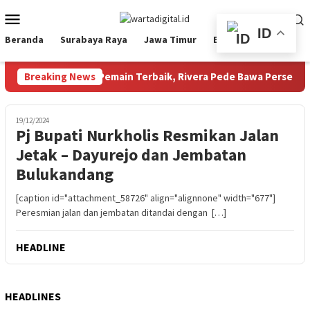
Loncat
Menu
ke
Mobile
ID
konten
Beranda
Surabaya Raya
Jawa Timur
Ekbis
Nasional
residen 2026: Raih Pemain Terbaik, Rivera Pede Bawa Persebaya 
Breaking News
19/12/2024
Pj Bupati Nurkholis Resmikan Jalan
Jetak – Dayurejo dan Jembatan
Bulukandang
[caption id="attachment_58726" align="alignnone" width="677"]
Peresmian jalan dan jembatan ditandai dengan […]
HEADLINE
HEADLINES