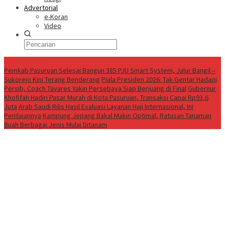
Advertorial
e-Koran
Video
Breaking News
Pemkab Pasuruan Selesai Bangun 385 PJU Smart System, Jalur Bangil –
Sukorejo Kini Terang Benderang
Piala Presiden 2026: Tak Gentar Hadapi
Persib, Coach Tavares Yakin Persebaya Siap Berjuang di Final
Gubernur
Khofifah Hadiri Pasar Murah di Kota Pasuruan, Transaksi Capai Rp93,6
Juta
Arab Saudi Rilis Hasil Evaluasi Layanan Haji Internasional, Ini
Penilaiannya
Kampung Jepang Bakal Makin Optimal, Ratusan Tanaman
Buah Berbagai Jenis Mulai Ditanam