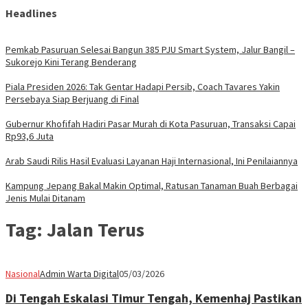
Headlines
Pemkab Pasuruan Selesai Bangun 385 PJU Smart System, Jalur Bangil –
Sukorejo Kini Terang Benderang
Piala Presiden 2026: Tak Gentar Hadapi Persib, Coach Tavares Yakin
Persebaya Siap Berjuang di Final
Gubernur Khofifah Hadiri Pasar Murah di Kota Pasuruan, Transaksi Capai
Rp93,6 Juta
Arab Saudi Rilis Hasil Evaluasi Layanan Haji Internasional, Ini Penilaiannya
Kampung Jepang Bakal Makin Optimal, Ratusan Tanaman Buah Berbagai
Jenis Mulai Ditanam
Tag:
Jalan Terus
Nasional
Admin Warta Digital
05/03/2026
Di Tengah Eskalasi Timur Tengah, Kemenhaj Pastikan