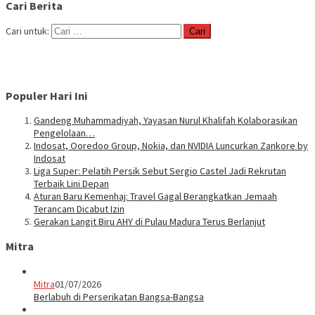
Cari Berita
Cari untuk:
Populer Hari Ini
Gandeng Muhammadiyah, Yayasan Nurul Khalifah Kolaborasikan
Pengelolaan…
Indosat, Ooredoo Group, Nokia, dan NVIDIA Luncurkan Zankore by
Indosat
Liga Super: Pelatih Persik Sebut Sergio Castel Jadi Rekrutan
Terbaik Lini Depan
Aturan Baru Kemenhaj: Travel Gagal Berangkatkan Jemaah
Terancam Dicabut Izin
Gerakan Langit Biru AHY di Pulau Madura Terus Berlanjut
Mitra
Mitra
01/07/2026
Berlabuh di Perserikatan Bangsa-Bangsa