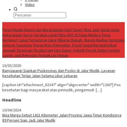
Video
Breaking News
Perut Mudah Buncit dan Berat Badan Sulit Turun? Bisa Jadi Tubuh Anda
Kekurangan Serat
Gerakan Langit Biru AHY di Pulau Madura Terus
Berlanjut
Capai Perputaran Uang Miliaran Rupiah, Bupati Madiun Apresiasi
Gelaran Sepasma
Aturan Baru Kemenhaj: Travel Gagal Berangkatkan
Jemaah Terancam Dicabut Izin
Liga Super: Pelatih Persik Sebut Sergio
Castel Jadi Rekrutan Terbaik Lini Depan
16/03/2026
Banyuwangi Siapkan Puskesmas dan Posko di Jalur Mudik, Layanan
Kesehatan Tetap Jalan Selama Libur Lebaran
[caption id="attachment_82347" align="aligncenter" width="1280"] Pos
kesehatan bagi masyarakat atau pemudik, pengemudi […]
Headline
10/04/2024
Bina Marga Sebut 1421 Kilometer Jalan Provinsi Jawa Timur Kondisinya
89 Persen Siap Jadi Jalur Mudik