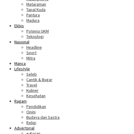
Mataraman
Tapal Kuda
Pantura
Madura
Ekbis
Potensi UKM
Teknologi
Nasional
Headline
Sport
Mitra
Manca
Lifestyle
Seleb
Cantik & Bugar
Travel
Kuliner
Kesehatan
Ragam
Pendidikan
Opini
Budaya dan Sastra
Religi
Advertorial
e-Koran