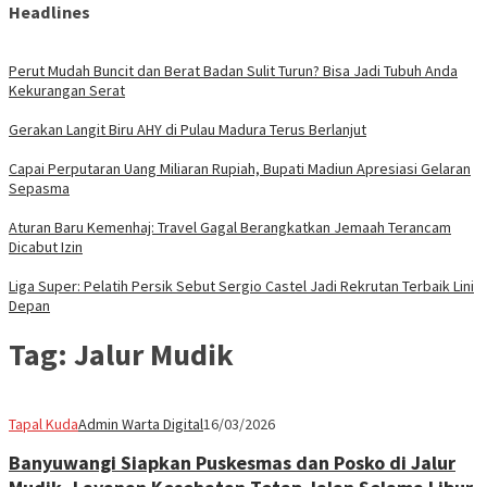
Headlines
Perut Mudah Buncit dan Berat Badan Sulit Turun? Bisa Jadi Tubuh Anda
Kekurangan Serat
Gerakan Langit Biru AHY di Pulau Madura Terus Berlanjut
Capai Perputaran Uang Miliaran Rupiah, Bupati Madiun Apresiasi Gelaran
Sepasma
Aturan Baru Kemenhaj: Travel Gagal Berangkatkan Jemaah Terancam
Dicabut Izin
Liga Super: Pelatih Persik Sebut Sergio Castel Jadi Rekrutan Terbaik Lini
Depan
Tag:
Jalur Mudik
Tapal Kuda
Admin Warta Digital
16/03/2026
Banyuwangi Siapkan Puskesmas dan Posko di Jalur