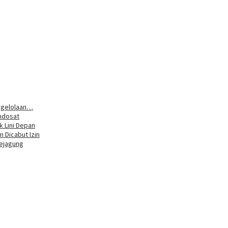
ngelolaan…
Indosat
k Lini Depan
 Dicabut Izin
Kejagung