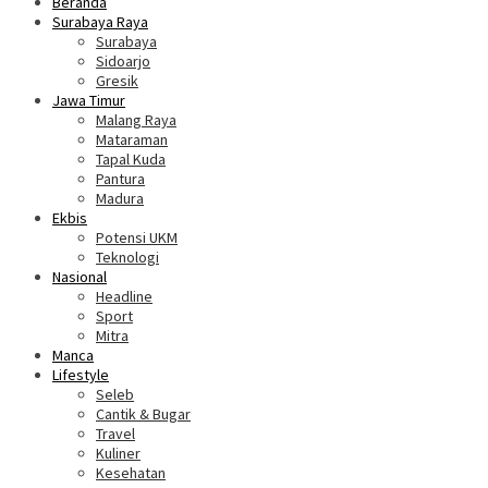
Beranda
Surabaya Raya
Surabaya
Sidoarjo
Gresik
Jawa Timur
Malang Raya
Mataraman
Tapal Kuda
Pantura
Madura
Ekbis
Potensi UKM
Teknologi
Nasional
Headline
Sport
Mitra
Manca
Lifestyle
Seleb
Cantik & Bugar
Travel
Kuliner
Kesehatan