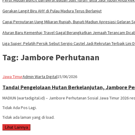
Perut Mudah Buncit dan Berat Badan Sulit Turun? Bisa Jadi Tubuh Anda Ke
Gerakan Langit Biru AHY di Pulau Madura Terus Berlanjut
Capai Perputaran Uang Miliaran Rupiah, Bupati Madiun Apresiasi Gelaran
Aturan Baru Kemenhaj: Travel Gagal Berangkatkan Jemaah Terancam Dicab
Liga Super: Pelatih Persik Sebut Sergio Castel Jadi Rekrutan Terbaik Lini 
Tag:
Jambore Perhutanan
Jawa Timur
Admin Warta Digital
15/06/2026
Tandai Pengelolaan Hutan Berkelanjutan, Jambore P
MADIUN (wartadigital.id) – Jambore Perhutanan Sosial Jawa Timur 2026 re
Tidak Ada Pos Lagi.
Tidak ada laman yang di load.
Lihat Lainnya