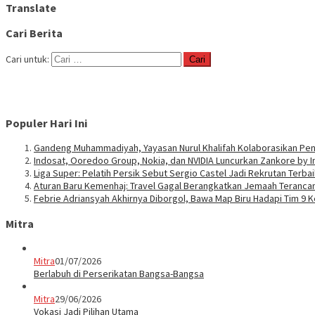
Translate
Cari Berita
Cari untuk:
Populer Hari Ini
Gandeng Muhammadiyah, Yayasan Nurul Khalifah Kolaborasikan Pe
Indosat, Ooredoo Group, Nokia, dan NVIDIA Luncurkan Zankore by 
Liga Super: Pelatih Persik Sebut Sergio Castel Jadi Rekrutan Terbai
Aturan Baru Kemenhaj: Travel Gagal Berangkatkan Jemaah Terancam
Febrie Adriansyah Akhirnya Diborgol, Bawa Map Biru Hadapi Tim 9 
Mitra
Mitra
01/07/2026
Berlabuh di Perserikatan Bangsa-Bangsa
Mitra
29/06/2026
Vokasi Jadi Pilihan Utama