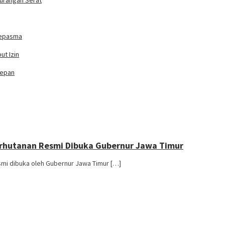
kurangan Serat
 Sepasma
ut Izin
Depan
erhutanan Resmi Dibuka Gubernur Jawa Timur
smi dibuka oleh Gubernur Jawa Timur […]