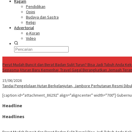
Ragam
Pendidikan
Opini
Budaya dan Sastra
Religi
Advertorial
e-Koran
Video
Breaking News
Perut Mudah Buncit dan Berat Badan Sulit Turun? Bisa Jadi Tubuh Anda Ke
Sepasma
Aturan Baru Kemenhaj: Travel Gagal Berangkatkan Jemaah Teran
15/06/2026
Tandai Pengelolaan Hutan Berkelanjutan, Jambore Perhutanan Resmi Dib
[caption id="attachment_86292" align="aligncenter" width="700"] Guber
Headline
Headlines