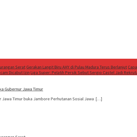
kurangan Serat
Gerakan Langit Biru AHY di Pulau Madura Terus Berlanjut
Capa
cam Dicabut Izin
Liga Super: Pelatih Persik Sebut Sergio Castel Jadi Rekrut
uka Gubernur Jawa Timur
nur Jawa Timur buka Jambore Perhutanan Sosial Jawa […]