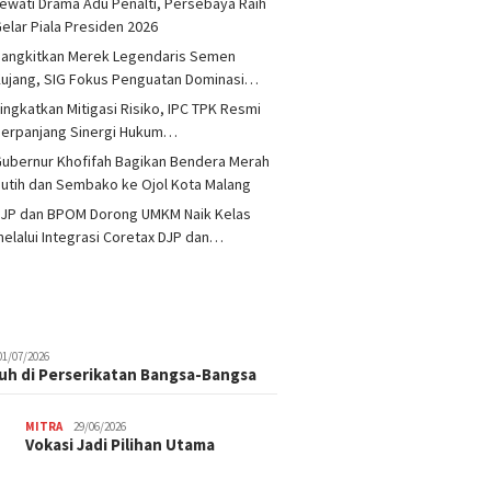
ewati Drama Adu Penalti, Persebaya Raih
elar Piala Presiden 2026
Bangkitkan Merek Legendaris Semen
ujang, SIG Fokus Penguatan Dominasi…
ingkatkan Mitigasi Risiko, IPC TPK Resmi
Perpanjang Sinergi Hukum…
ubernur Khofifah Bagikan Bendera Merah
utih dan Sembako ke Ojol Kota Malang
DJP dan BPOM Dorong UMKM Naik Kelas
elalui Integrasi Coretax DJP dan…
01/07/2026
uh di Perserikatan Bangsa-Bangsa
MITRA
29/06/2026
Vokasi Jadi Pilihan Utama