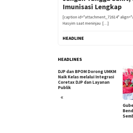
Imunisasi Lengkap
[caption id="attachment_72614" align=
Hasyim saat meninjau […]
HEADLINE
HEADLINES
DJP dan BPOM Dorong UMKM
Naik Kelas melalui Integrasi
Coretax DJP dan Layanan
Publik
«
ati Drama Adu Penalti,
Gube
sebaya Raih Gelar Piala
Bend
siden 2026
Semb