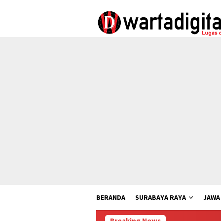
Loncat
ke
konten
BERANDA
SURABAYA RAYA
JAWA
Breaking News
Lew