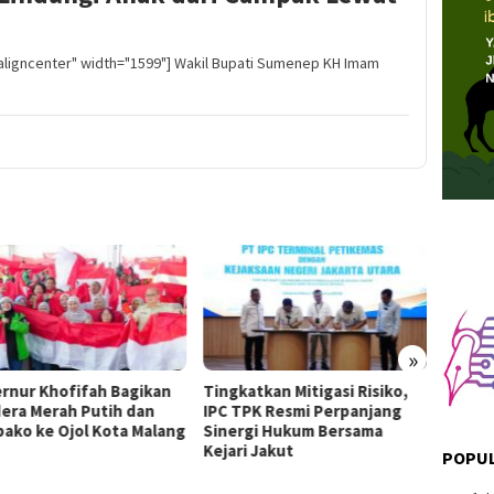
"aligncenter" width="1599"] Wakil Bupati Sumenep KH Imam
»
rnur Khofifah Bagikan
Tingkatkan Mitigasi Risiko,
Perjan
era Merah Putih dan
IPC TPK Resmi Perpanjang
Jokowi
ako ke Ojol Kota Malang
Sinergi Hukum Bersama
Publik
Kejari Jakut
POPUL