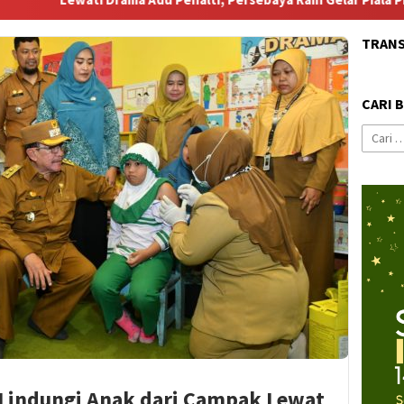
TRAN
CARI 
Cari
untuk:
 Lindungi Anak dari Campak Lewat