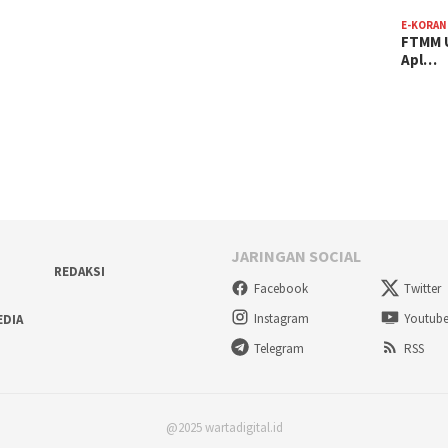
E-KORAN
FTMM U
Apl…
JARINGAN SOCIAL
REDAKSI
Facebook
Twitter
Instagram
Youtub
EDIA
Telegram
RSS
@2025 wartadigital.id