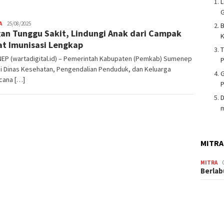
L
G
A
Admin
25/08/2025
an Tunggu Sakit, Lindungi Anak dari Campak
Warta
K
Digital
t Imunisasi Lengkap
T
EP (wartadigital.id) – Pemerintah Kabupaten (Pemkab) Sumenep
i Dinas Kesehatan, Pengendalian Penduduk, dan Keluarga
G
cana […]
P
m
MITRA
MITRA
Berlab