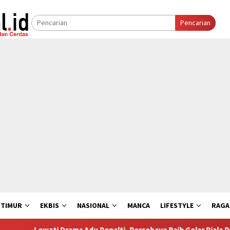
Pencarian
 TIMUR
EKBIS
NASIONAL
MANCA
LIFESTYLE
RAG
ati Drama Adu Penalti, Persebaya Raih Gelar Piala Presiden 2026