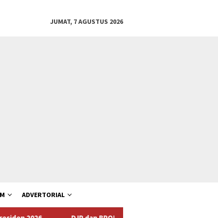
JUMAT, 7 AGUSTUS 2026
AM
ADVERTORIAL
DJP dan BPOM Dorong UMKM Naik Kelas melalui Integrasi