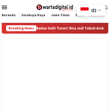
Loncat
Menu
ke
ID
Mobile
konten
Beranda
Surabaya Raya
Jawa Timur
Ekbis
Nasional
n Berat Badan Sulit Turun? Bisa Jadi Tubuh Anda Kekurangan Se
Breaking News