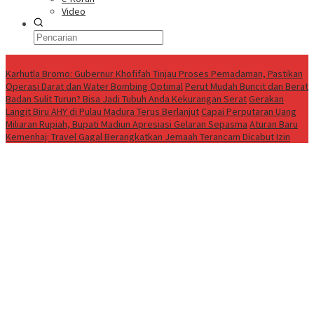
Video
Breaking News
Karhutla Bromo: Gubernur Khofifah Tinjau Proses Pemadaman, Pastikan
Operasi Darat dan Water Bombing Optimal
Perut Mudah Buncit dan Berat
Badan Sulit Turun? Bisa Jadi Tubuh Anda Kekurangan Serat
Gerakan
Langit Biru AHY di Pulau Madura Terus Berlanjut
Capai Perputaran Uang
Miliaran Rupiah, Bupati Madiun Apresiasi Gelaran Sepasma
Aturan Baru
Kemenhaj: Travel Gagal Berangkatkan Jemaah Terancam Dicabut Izin