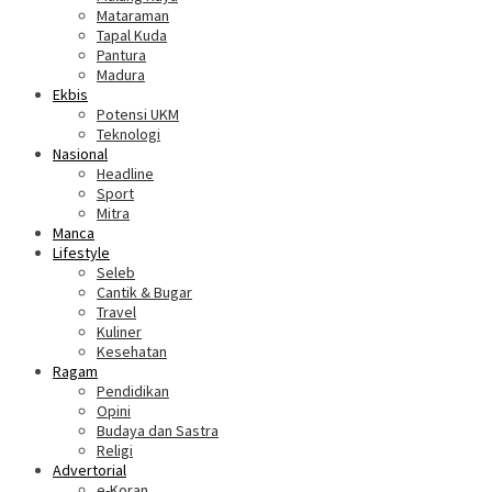
Mataraman
Tapal Kuda
Pantura
Madura
Ekbis
Potensi UKM
Teknologi
Nasional
Headline
Sport
Mitra
Manca
Lifestyle
Seleb
Cantik & Bugar
Travel
Kuliner
Kesehatan
Ragam
Pendidikan
Opini
Budaya dan Sastra
Religi
Advertorial
e-Koran