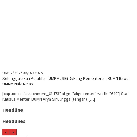
06/02/2025
06/02/2025
Selenggarakan Pelatihan UMKM, SIG Dukung Kementerian BUMN Bawa
UMKM Naik Kelas
[caption id="attachment_61473" align="aligncenter" width="640"] Staf
Khusus Menteri BUMN Arya Sinulingga (tengah) […]
Headline
Headlines
«
»