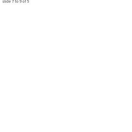
slide
7 to 9
of 5