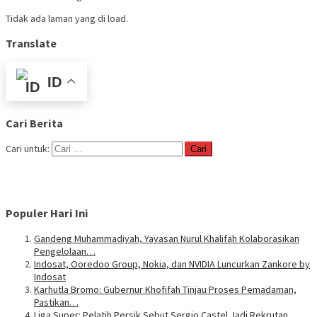
Tidak ada laman yang di load.
Translate
ID
Cari Berita
Cari untuk:
Populer Hari Ini
Gandeng Muhammadiyah, Yayasan Nurul Khalifah Kolaborasikan
Pengelolaan…
Indosat, Ooredoo Group, Nokia, dan NVIDIA Luncurkan Zankore by
Indosat
Karhutla Bromo: Gubernur Khofifah Tinjau Proses Pemadaman,
Pastikan…
Liga Super: Pelatih Persik Sebut Sergio Castel Jadi Rekrutan