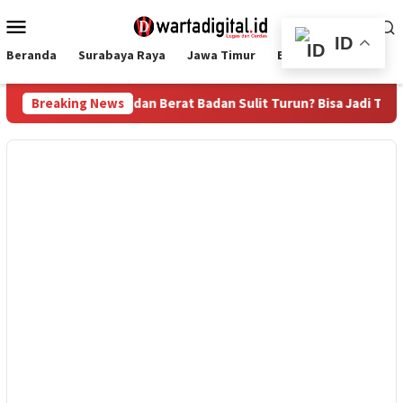
Loncat
Menu
ke
Mobile
ID
konten
Beranda
Surabaya Raya
Jawa Timur
Ekbis
Nasional
erut Mudah Buncit dan Berat Badan Sulit Turun? Bisa Jadi Tubuh
Breaking News