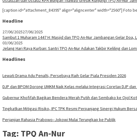
Ustadzah dan Ustadz KPA Bungah Tilawati Gresik Kunjungi TPQ An-Nur J
[caption id="attachment_84395" align="aligncenter" width="2560"] Foto 
Headline
27/06/2025
27/06/2025
Sambut 1 Muharam 1447 H: Masjid dan TPQ An-Nur Jambangan Gelar Doa, L
03/06/2025
Jelang Hari Raya Kurban: Santri TPQ An-Nur Adakan Takbir Keliling dan Lo
Headlines
Lewati Drama Adu Penalti, Persebaya Raih Gelar Piala Presiden 2026
DJP dan BPOM Dorong UMKM Naik Kelas melalui Integrasi Coretax DJP dan 
Gubernur Khofifah Bagikan Bendera Merah Putih dan Sembako ke Ojol Ko
Tingkatkan Mitigasi Risiko, IPC TPK Resmi Perpanjang Sinergi Hukum Bers
Perjanjian Rahasia Prabowo–Jokowi Mulai Terungkap ke Publik
Tag:
TPQ An-Nur