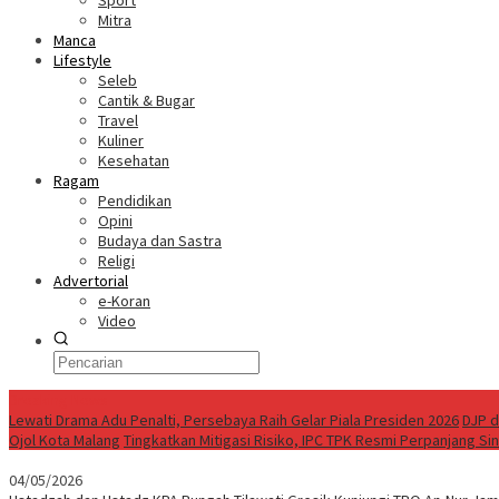
Sport
Mitra
Manca
Lifestyle
Seleb
Cantik & Bugar
Travel
Kuliner
Kesehatan
Ragam
Pendidikan
Opini
Budaya dan Sastra
Religi
Advertorial
e-Koran
Video
Breaking News
Lewati Drama Adu Penalti, Persebaya Raih Gelar Piala Presiden 2026
DJP d
Ojol Kota Malang
Tingkatkan Mitigasi Risiko, IPC TPK Resmi Perpanjang Si
04/05/2026