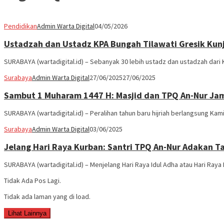
Pendidikan
Admin Warta Digital
04/05/2026
Ustadzah dan Ustadz KPA Bungah Tilawati Gresik Ku
SURABAYA (wartadigital.id) – Sebanyak 30 lebih ustadz dan ustadzah dari
Surabaya
Admin Warta Digital
27/06/2025
27/06/2025
Sambut 1 Muharam 1447 H: Masjid dan TPQ An-Nur Jam
SURABAYA (wartadigital.id) – Peralihan tahun baru hijriah berlangsung Kamis
Surabaya
Admin Warta Digital
03/06/2025
Jelang Hari Raya Kurban: Santri TPQ An-Nur Adakan Ta
SURABAYA (wartadigital.id) – Menjelang Hari Raya Idul Adha atau Hari Ra
Tidak Ada Pos Lagi.
Tidak ada laman yang di load.
Lihat Lainnya