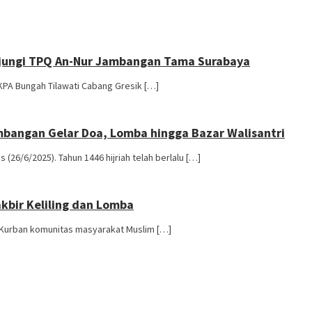
njungi TPQ An-Nur Jambangan Tama Surabaya
 KPA Bungah Tilawati Cabang Gresik […]
bangan Gelar Doa, Lomba hingga Bazar Walisantri
 (26/6/2025). Tahun 1446 hijriah telah berlalu […]
kbir Keliling dan Lomba
ya Kurban komunitas masyarakat Muslim […]