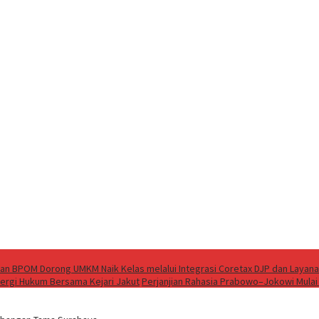
an BPOM Dorong UMKM Naik Kelas melalui Integrasi Coretax DJP dan Layana
nergi Hukum Bersama Kejari Jakut
Perjanjian Rahasia Prabowo–Jokowi Mulai