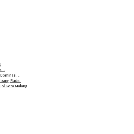
6
um…
n Dominasi…
mbang Radio
jol Kota Malang