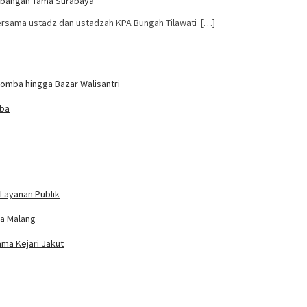
ambangan Tama Surabaya
bersama ustadz dan ustadzah KPA Bungah Tilawati […]
omba hingga Bazar Walisantri
mba
Layanan Publik
ta Malang
ama Kejari Jakut