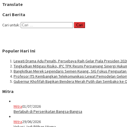
Translate
Cari Berita
Cari untuk:
Populer Hari Ini
Lewati Drama Adu Penalti, Persebaya Raih Gelar Piala Presiden 202
Tingkatkan Mitigasi Risiko, IPC TPK Resmi Perpanjang Sinergi Huk
Bangkitkan Merek Legendaris Semen Kujang, SIG Fokus Penguata
Profesor ITS Kembangkan Telekomunikasi Lewat Pemodelan Gelo
Gubernur Khofifah Bagikan Bendera Merah Putih dan Sembako ke O
Mitra
Mitra
01/07/2026
Berlabuh di Perserikatan Bangsa-Bangsa
Mitra
29/06/2026
Vokasi Jadi Pilihan Utama