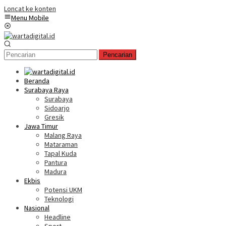
Loncat ke konten
Menu Mobile
Pencarian
Beranda
Surabaya Raya
Surabaya
Sidoarjo
Gresik
Jawa Timur
Malang Raya
Mataraman
Tapal Kuda
Pantura
Madura
Ekbis
Potensi UKM
Teknologi
Nasional
Headline