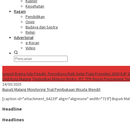
Kuliner
Kesehatan
Ragam
Pendidikan
Opini
Budaya dan Sastra
Religi
Advertorial
e-Koran
Video
Breaking News
Lewati Drama Adu Penalti, Persebaya Raih Gelar Piala Presiden 2026
DJP d
Ojol Kota Malang
Tingkatkan Mitigasi Risiko, IPC TPK Resmi Perpanjang Si
24/03/2025
Bupati Malang Monitoring Trial Pembukaan Wisata Wendit
[caption id="attachment_64239" align="alignnone" width="719"] Bupati Mal
Headline
Headlines