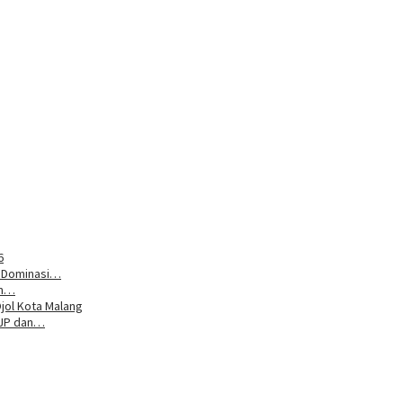
6
n Dominasi…
um…
jol Kota Malang
DJP dan…