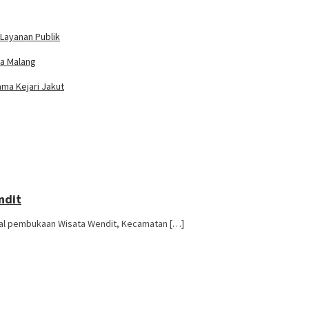
Layanan Publik
ta Malang
ama Kejari Jakut
ndit
trial pembukaan Wisata Wendit, Kecamatan […]