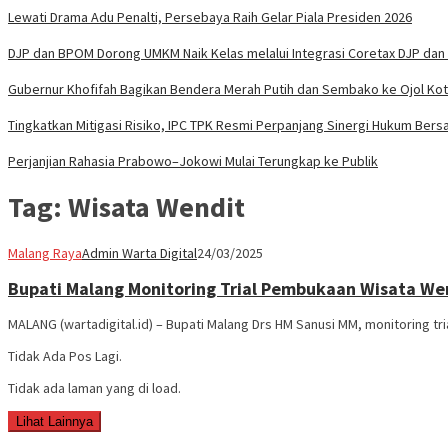
Lewati Drama Adu Penalti, Persebaya Raih Gelar Piala Presiden 2026
DJP dan BPOM Dorong UMKM Naik Kelas melalui Integrasi Coretax DJP dan 
Gubernur Khofifah Bagikan Bendera Merah Putih dan Sembako ke Ojol Ko
Tingkatkan Mitigasi Risiko, IPC TPK Resmi Perpanjang Sinergi Hukum Bers
Perjanjian Rahasia Prabowo–Jokowi Mulai Terungkap ke Publik
Tag:
Wisata Wendit
Malang Raya
Admin Warta Digital
24/03/2025
Bupati Malang Monitoring Trial Pembukaan Wisata We
MALANG (wartadigital.id) – Bupati Malang Drs HM Sanusi MM, monitoring 
Tidak Ada Pos Lagi.
Tidak ada laman yang di load.
Lihat Lainnya