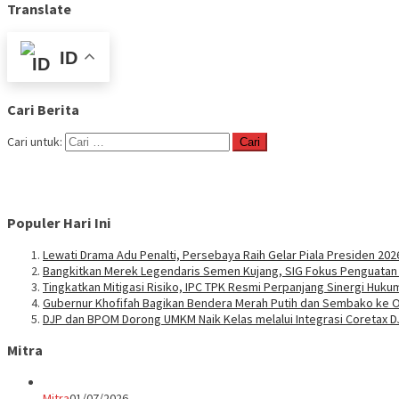
Translate
ID
Cari Berita
Cari untuk:
Populer Hari Ini
Lewati Drama Adu Penalti, Persebaya Raih Gelar Piala Presiden 202
Bangkitkan Merek Legendaris Semen Kujang, SIG Fokus Penguata
Tingkatkan Mitigasi Risiko, IPC TPK Resmi Perpanjang Sinergi Huk
Gubernur Khofifah Bagikan Bendera Merah Putih dan Sembako ke O
DJP dan BPOM Dorong UMKM Naik Kelas melalui Integrasi Coretax 
Mitra
Mitra
01/07/2026