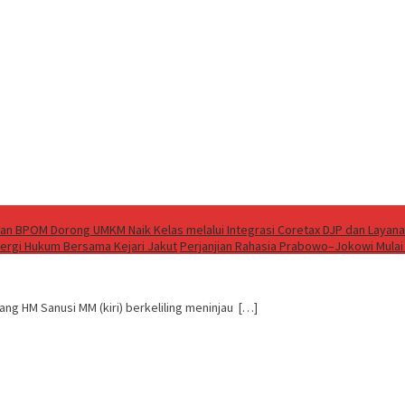
an BPOM Dorong UMKM Naik Kelas melalui Integrasi Coretax DJP dan Layana
nergi Hukum Bersama Kejari Jakut
Perjanjian Rahasia Prabowo–Jokowi Mulai
ang HM Sanusi MM (kiri) berkeliling meninjau […]