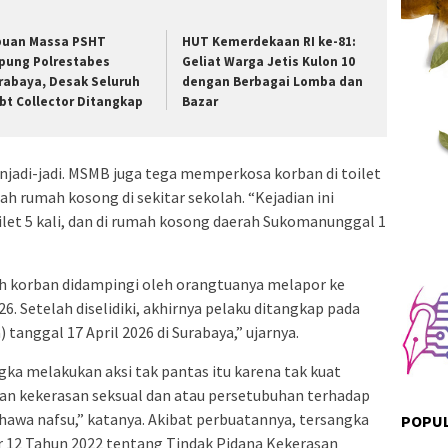
buan Massa PSHT
HUT Kemerdekaan RI ke-81:
pung Polrestabes
Geliat Warga Jetis Kulon 10
rabaya, Desak Seluruh
dengan Berbagai Lomba dan
bt Collector Ditangkap
Bazar
jadi-jadi. MSMB juga tega memperkosa korban di toilet
uah rumah kosong di sekitar sekolah. “Kejadian ini
toilet 5 kali, dan di rumah kosong daerah Sukomanunggal 1
ah korban didampingi oleh orangtuanya melapor ke
6. Setelah diselidiki, akhirnya pelaku ditangkap pada
tanggal 17 April 2026 di Surabaya,” ujarnya.
gka melakukan aksi tak pantas itu karena tak kuat
n kekerasan seksual dan atau persetubuhan terhadap
hawa nafsu,” katanya. Akibat perbuatannya, tersangka
POPUL
r 12 Tahun 2022 tentang Tindak Pidana Kekerasan