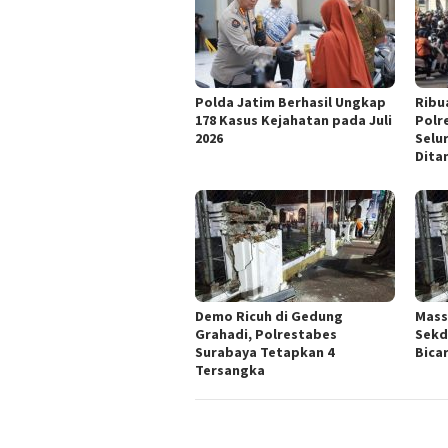
Polda Jatim Berhasil Ungkap
Ribu
178 Kasus Kejahatan pada Juli
Polr
2026
Selu
Dita
Demo Ricuh di Gedung
Mass
Grahadi, Polrestabes
Sekd
Surabaya Tetapkan 4
Bica
Tersangka