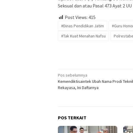
Seksual dan atau Pasal 473 Ayat 2 
Post Views:
415
#Dinas Pendidikan Jatim
#Guru Honor
#Tak Kuat Menahan Nafsu
Polrestab
Navigasi
Pos sebelumnya
Kemendiktisaintek Ubah Nama Prodi Tekni
pos
Rekayasa, Ini Daftarnya
POS TERKAIT