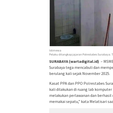
Istimewa
Pelaku ditangkap jajaran Polrestabes Surabaya. 
SURABAYA (wartadigital.id)
– MSMB 
Surabaya tega mencabuli dan memperko
berulang kali sejak November 2025.
Kasat PPA dan PPO Polrestabes Sura
kali dilakukan di ruang lab komput
melakukan perlawanan dan berhasil m
memakai sepatu,” kata Melatisari saa