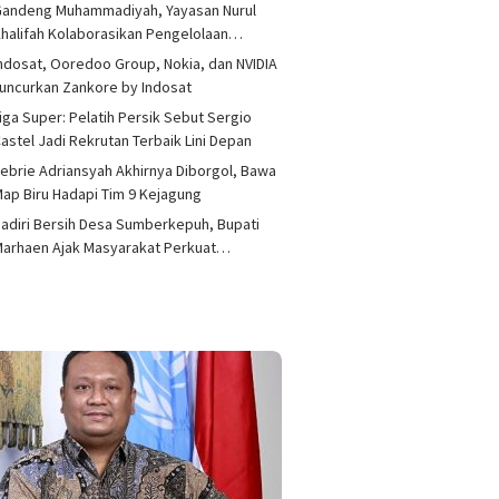
Gandeng Muhammadiyah, Yayasan Nurul
halifah Kolaborasikan Pengelolaan…
ndosat, Ooredoo Group, Nokia, dan NVIDIA
uncurkan Zankore by Indosat
iga Super: Pelatih Persik Sebut Sergio
astel Jadi Rekrutan Terbaik Lini Depan
ebrie Adriansyah Akhirnya Diborgol, Bawa
ap Biru Hadapi Tim 9 Kejagung
adiri Bersih Desa Sumberkepuh, Bupati
Marhaen Ajak Masyarakat Perkuat…