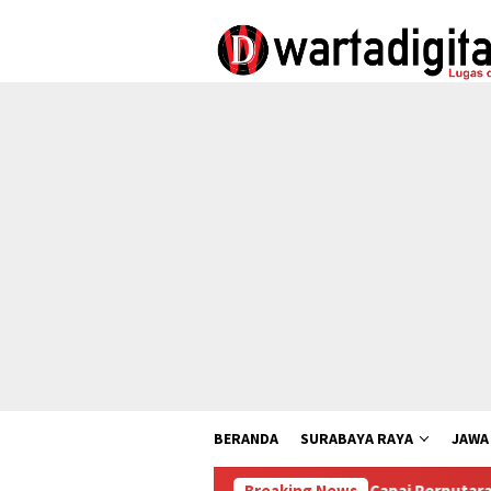
Loncat
ke
konten
BERANDA
SURABAYA RAYA
JAWA
Capai Perputaran Uang Miliaran Ru
Breaking News