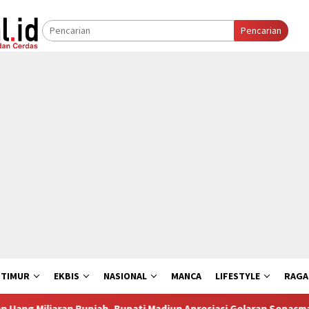
Pencarian
 TIMUR
EKBIS
NASIONAL
MANCA
LIFESTYLE
RAG
piah, Bupati Madiun Apresiasi Gelaran Sepasma
Aturan Ba