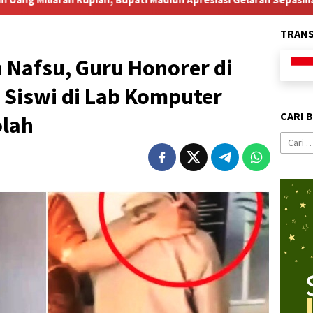
TRAN
 Nafsu, Guru Honorer di
 Siswi di Lab Komputer
CARI 
olah
Cari
untuk: