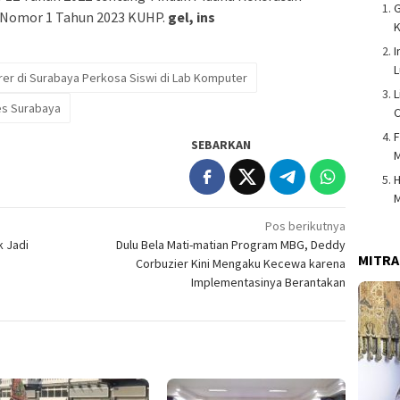
UU Nomor 1 Tahun 2023 KUHP.
gel, ins
K
I
L
er di Surabaya Perkosa Siswi di Lab Komputer
L
es Surabaya
C
F
SEBARKAN
M
H
Pos berikutnya
k Jadi
Dulu Bela Mati-matian Program MBG, Deddy
MITRA
Corbuzier Kini Mengaku Kecewa karena
Implementasinya Berantakan