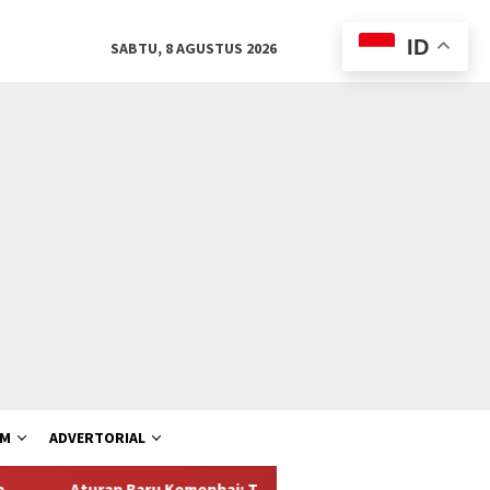
ID
SABTU, 8 AGUSTUS 2026
AM
ADVERTORIAL
ru Kemenhaj: Travel Gagal Berangkatkan Jemaah Terancam Dicabu