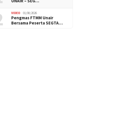
UNAIR – SEG…
2
VIDEO
01/08/2026
Pengmas FTMM Unair
Bersama Peserta SEGTA…