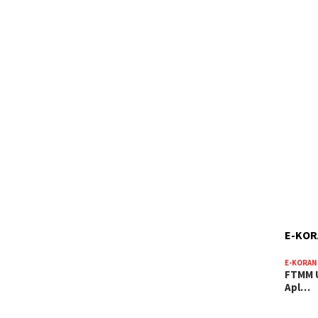
E-KO
E-KORAN
FTMM U
Apl…