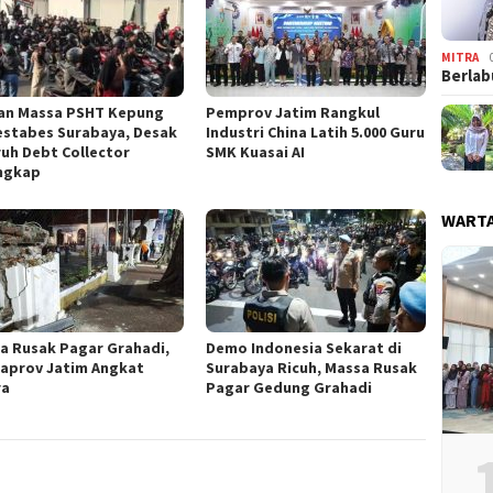
MITRA
Berlab
an Massa PSHT Kepung
Pemprov Jatim Rangkul
estabes Surabaya, Desak
Industri China Latih 5.000 Guru
ruh Debt Collector
SMK Kuasai AI
ngkap
WARTA
a Rusak Pagar Grahadi,
Demo Indonesia Sekarat di
aprov Jatim Angkat
Surabaya Ricuh, Massa Rusak
ra
Pagar Gedung Grahadi