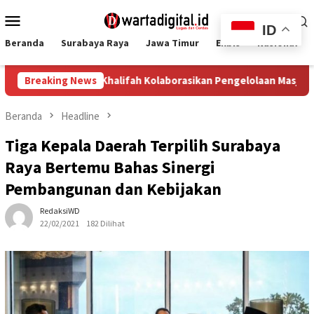
Loncat
Menu
ke
ID
Mobile
konten
Beranda
Surabaya Raya
Jawa Timur
Ekbis
Nasional
Nurul Khalifah Kolaborasikan Pengelolaan Masjid dan Pesantre
Breaking News
Beranda
Headline
Tiga Kepala Daerah Terpilih Surabaya
Raya Bertemu Bahas Sinergi
Pembangunan dan Kebijakan
RedaksiWD
22/02/2021
182 Dilihat