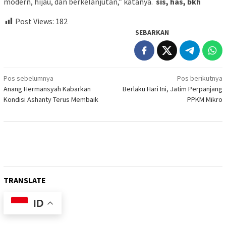
modern, hijau, dan berkelanjutan,” katanya.
sis, has, bkh
Post Views:
182
SEBARKAN
Navigasi
Pos sebelumnya
Pos berikutnya
Anang Hermansyah Kabarkan
Berlaku Hari Ini, Jatim Perpanjang
pos
Kondisi Ashanty Terus Membaik
PPKM Mikro
TRANSLATE
ID