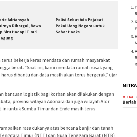
P
brie Adriansyah
Polisi Sebut Ada Pejabat
K
hirnya Diborgol, Bawa
Pakai Uang Negara untuk
p Biru Hadapi Tim 9
Sebar Hoaks
H
jagung
A
terus bekerja keras mendata dan rumah masyarakat
I
ngga berat. “Saat ini, kami mendata rumah rusak yang
harus dibantu dan data masih akan terus bergerak,” ujar
MITRA
n bantuan logistik bagi korban akan dilakukan dengan
MITRA
bata, provinsi wilayah Adonara dan juga wilayah Alor
Berlab
t ini untuk Sumba Timur dan Ende masih terus
ampaikan rasa dukanya atas bencana banjir dan tanah
 Tenggara Timur (NTT) dan Nusa Tenggara Barat (NTB).