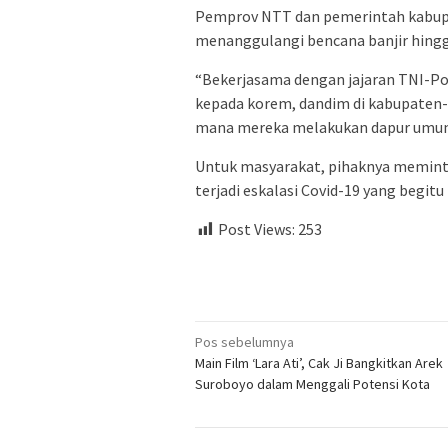
Pemprov NTT dan pemerintah kabupa
menanggulangi bencana banjir hingg
“Bekerjasama dengan jajaran TNI-P
kepada korem, dandim di kabupaten
mana mereka melakukan dapur umum,
Untuk masyarakat, pihaknya memint
terjadi eskalasi Covid-19 yang begit
Post Views:
253
Navigasi
Pos sebelumnya
Main Film ‘Lara Ati’, Cak Ji Bangkitkan Arek
pos
Suroboyo dalam Menggali Potensi Kota