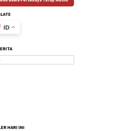
SLATE
ID
BERITA
ER HARI INI