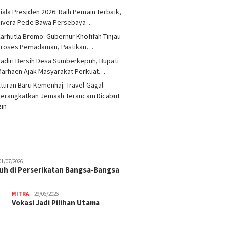
iala Presiden 2026: Raih Pemain Terbaik,
Rivera Pede Bawa Persebaya…
arhutla Bromo: Gubernur Khofifah Tinjau
Proses Pemadaman, Pastikan…
adiri Bersih Desa Sumberkepuh, Bupati
Marhaen Ajak Masyarakat Perkuat…
turan Baru Kemenhaj: Travel Gagal
Berangkatkan Jemaah Terancam Dicabut
zin
01/07/2026
uh di Perserikatan Bangsa-Bangsa
MITRA
29/06/2026
Vokasi Jadi Pilihan Utama