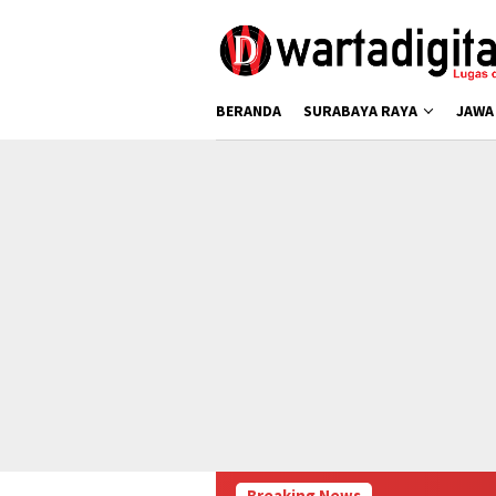
Loncat
ke
konten
BERANDA
SURABAYA RAYA
JAWA
Breaking News