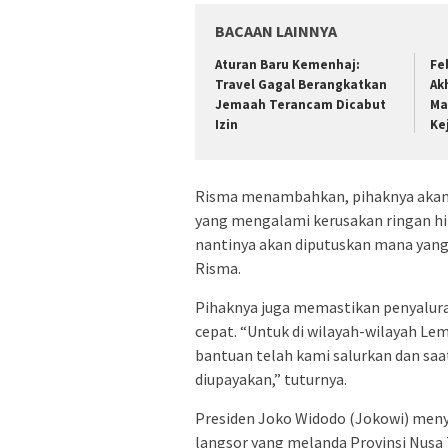
BACAAN LAINNYA
Aturan Baru Kemenhaj:
Fe
Travel Gagal Berangkatkan
Ak
Jemaah Terancam Dicabut
Ma
Izin
Ke
Risma menambahkan, pihaknya akan 
yang mengalami kerusakan ringan hi
nantinya akan diputuskan mana yang 
Risma.
Pihaknya juga memastikan penyalura
cepat. “Untuk di wilayah-wilayah Lem
bantuan telah kami salurkan dan saa
diupayakan,” tuturnya.
Presiden Joko Widodo (Jokowi) meny
langsor yang melanda Provinsi Nusa