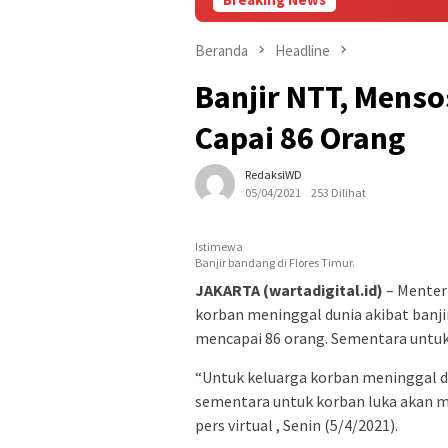
Beranda
Headline
Banjir NTT, Mens
Capai 86 Orang
RedaksiWD
05/04/2021
253 Dilihat
Istimewa
Banjir bandang di Flores Timur.
JAKARTA (wartadigital.id)
– Menteri
korban meninggal dunia akibat banji
mencapai 86 orang. Sementara untuk 
“Untuk keluarga korban meninggal d
sementara untuk korban luka akan me
pers virtual , Senin (5/4/2021).