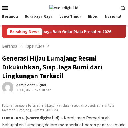
Loncat
Menu
ke
Mobile
konten
Beranda
Surabaya Raya
Jawa Timur
Ekbis
Nasional
u Penalti, Persebaya Raih Gelar Piala Presiden 2026
Breaking News
DJP
Beranda
Tapal Kuda
Generasi Hijau Lumajang Resmi
Dikukuhkan, Siap Jaga Bumi dari
Lingkungan Terkecil
Admin Warta Digital
02/08/2025
577 Dilihat
Puluhan anggota baru resmi dikukuhkan dalam sebuah prosesi resmi di Aula
Kwarcab Lumajang, Jumat (1/8/2025)
LUMAJANG (wartadigital.id)
– Komitmen Pemerintah
Kabupaten Lumajang dalam memperkuat peran generasi muda