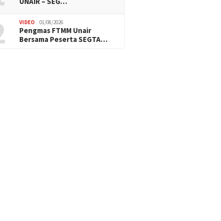
UNAIR – SEG…
2
VIDEO
01/08/2026
Pengmas FTMM Unair
Bersama Peserta SEGTA…