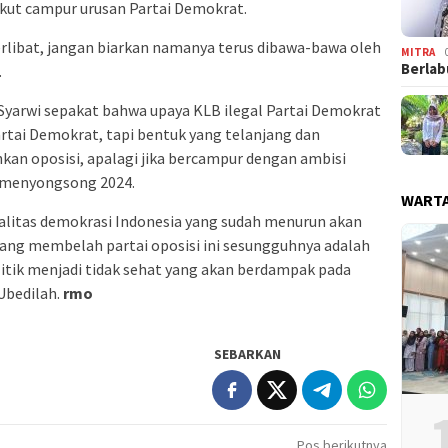
kut campur urusan Partai Demokrat.
rlibat, jangan biarkan namanya terus dibawa-bawa oleh
MITRA
Berlab
.
Syarwi sepakat bahwa upaya KLB ilegal Partai Demokrat
tai Demokrat, tapi bentuk yang telanjang dan
an oposisi, apalagi jika bercampur dengan ambisi
k menyongsong 2024.
WARTA
kualitas demokrasi Indonesia yang sudah menurun akan
yang membelah partai oposisi ini sesungguhnya adalah
itik menjadi tidak sehat yang akan berdampak pada
Ubedilah.
rmo
SEBARKAN
Pos berikutnya