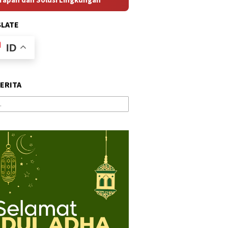
SLATE
ID
BERITA