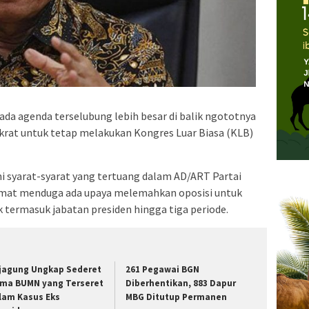
ada agenda terselubung lebih besar di balik ngototnya
rat untuk tetap melakukan Kongres Luar Biasa (KLB)
i syarat-syarat yang tertuang dalam AD/ART Partai
mat menduga ada upaya melemahkan oposisi untuk
termasuk jabatan presiden hingga tiga periode.
jagung Ungkap Sederet
261 Pegawai BGN
ma BUMN yang Terseret
Diberhentikan, 883 Dapur
lam Kasus Eks
MBG Ditutup Permanen