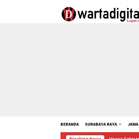
Loncat
ke
konten
BERANDA
SURABAYA RAYA
JAWA
Unesa Gelar Icapsture 2026, Pem
Breaking News