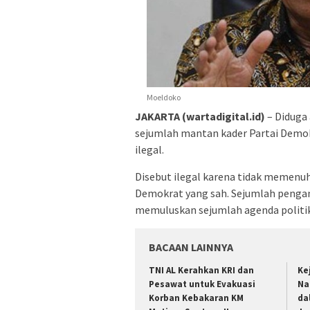
Moeldoko
JAKARTA (wartadigital.id)
– Diduga 
sejumlah mantan kader Partai Demok
ilegal.
Disebut ilegal karena tidak memenuh
Demokrat yang sah. Sejumlah penga
memuluskan sejumlah agenda politik 
BACAAN LAINNYA
TNI AL Kerahkan KRI dan
Ke
Pesawat untuk Evakuasi
Na
Korban Kebakaran KM
da