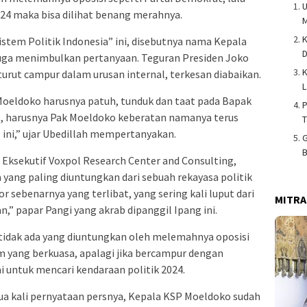
U
4 maka bisa dilihat benang merahnya.
K
Sistem Politik Indonesia” ini, disebutnya nama Kepala
juga menimbulkan pertanyaan. Teguran Presiden Joko
K
urut campur dalam urusan internal, terkesan diabaikan.
L
Moeldoko harusnya patuh, tunduk dan taat pada Bapak
P
at, harusnya Pak Moeldoko keberatan namanya terus
T
 ini,” ujar Ubedillah mempertanyakan.
G
B
 Eksekutif Voxpol Research Center and Consulting,
a yang paling diuntungkan dari sebuah rekayasa politik
sebenarnya yang terlibat, yang sering kali luput dari
MITRA
” papar Pangi yang akrab dipanggil Ipang ini.
i, tidak ada yang diuntungkan oleh melemahnya oposisi
im yang berkuasa, apalagi jika bercampur dengan
i untuk mencari kendaraan politik 2024.
a kali pernyataan persnya, Kepala KSP Moeldoko sudah