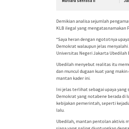
Mutiara Sentosa II
Ja
Demikian analisa sejumlah pengama
KLB ilegal yang mengatasnamakan P
“Saya heran dengan ngototnya upay
Demokrat walaupun jelas menyalahi A
Universitas Negeri Jakarta Ubedilah 
Ubedilah menyebut realitas itu mem
dan muncul dugaan kuat yang makin d
mantan kader ini.
Ini jelas terlihat sebagai upaya yan
Demokrat yang notabene berada di l
kebijakan pemerintah, seperti keja
lalu.
Ubedilah, mantan pentolan aktivis m
siapa yang paling diuntungkan denga