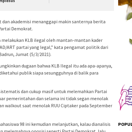
mpidsus
t dan akademisi menanggapi makin santernya berita
artai Demokrat.
a melakukan KLB ilegal oleh mantan-mantan kader
D/ART partai yang legal,” kata pengamat politik dari
Badrun, Jumat (5/3/2021).
ungkinkan dugaan bahwa KLB Ilegal itu ada apa-apanya,
iketahui publik siapa sesungguhnya di balik para
g sistematis dan cukup masif untuk melemahkan Partai
uar pemerintahan dan selama ini tidak segan menolak
dian walkout saat menolak RUU Ciptaker pada September
POPUL
ahasiswa 98 ini kemudian melanjutkan, kalau dianalisis
n melemahnya oposisi seperti Partai Demokrat, lalu