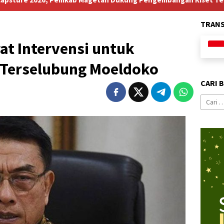
TRAN
at Intervensi untuk
 Terselubung Moeldoko
CARI 
Cari
untuk: