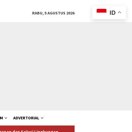
ID
RABU, 5 AGUSTUS 2026
AM
ADVERTORIAL
gkungan
Piala Presiden 2026: Ke Final, Coach Tavares Puj