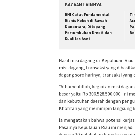
BACAAN LAINNYA
BNI Catat Fundamental
Ti
Bisnis Kokoh di Bawah
Ac
Danantara, Ditopang
Pa
Pertumbuhan Kredit dan
Be
Kualitas Aset
Hasil misi dagang di Kepulauan Riau
misi dagang, transaksi yang dihasilk
dagang sore harinya, transaksi yang 
“Alhamdulillah, kegiatan misi dagang
besar yaitu Rp 306.528.500.000. Ini 
dan kebutuhan daerah dengan pengua
Khofifah yang memimpin langsung Mi
Ia mengatakan bahwa potensi kerjasa
Pasalnya Kepulauan Riau ini menjadi
dengan 10 pelabuhan bongkar muat y