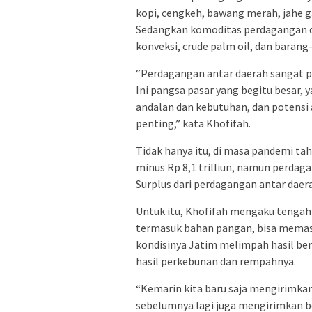
kopi, cengkeh, bawang merah, jahe g
Sedangkan komoditas perdagangan da
konveksi, crude palm oil, dan barang
“Perdagangan antar daerah sangat p
Ini pangsa pasar yang begitu besar, 
andalan dan kebutuhan, dan potensi ap
penting,” kata Khofifah.
Tidak hanya itu, di masa pandemi ta
minus Rp 8,1 trilliun, namun perdag
Surplus dari perdagangan antar daera
Untuk itu, Khofifah mengaku tengah
termasuk bahan pangan, bisa memaso
kondisinya Jatim melimpah hasil ber
hasil perkebunan dan rempahnya.
“Kemarin kita baru saja mengirimkan
sebelumnya lagi juga mengirimkan be