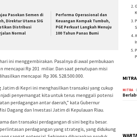
G
K
njau Pasokan Semen di
Performa Operasional dan
P
eh, Direktur Utama SIG
Keuangan Kompak Tumbuh,
S
stikan Distribusi
PGE Perkuat Langkah Menuju
rjalan Normal
100 Tahun Panas Bumi
A
I
P
P
 hari ini menggembirakan. Pasalnya di awal pembukaan
an mencapai Rp 201 miliar. Dan saat penutupan misi
dihasilkan mencapai Rp 306. 528.500.000.
MITRA
 Jatim di Kepri ini menghasilkan transaksi yang cukup
MITRA
Berlab
menjadi penyemangat kita untuk terus menggali potensi
tan perdagangan antar daerah,” kata Gubernur
si Dagang dan Investasi Jatim di Kepulauan Riau.
ma dan transaksi perdagangan di sini begitu besar.
 perlintasan perdagangan yang strategis, yang didukung
WARTA
ang sangat potensial. Sehingga diharapkan produk