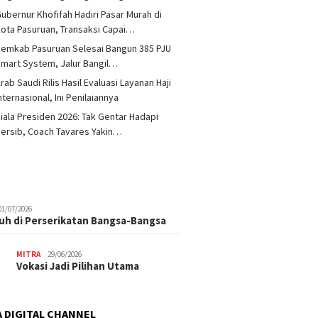
ubernur Khofifah Hadiri Pasar Murah di
ota Pasuruan, Transaksi Capai…
emkab Pasuruan Selesai Bangun 385 PJU
mart System, Jalur Bangil…
rab Saudi Rilis Hasil Evaluasi Layanan Haji
nternasional, Ini Penilaiannya
iala Presiden 2026: Tak Gentar Hadapi
ersib, Coach Tavares Yakin…
01/07/2026
uh di Perserikatan Bangsa-Bangsa
MITRA
29/06/2026
Vokasi Jadi Pilihan Utama
 DIGITAL CHANNEL