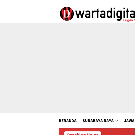
Loncat
ke
konten
BERANDA
SURABAYA RAYA
JAWA
Breaking News