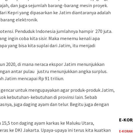
ajah, dan juga sejumlah barang-barang mesin proyek.
ri Kepri yang dipasarkan ke Jatim diantaranya adalah
-barang elektronik.
otensi. Penduduk Indonesia jumlahnya hampir 270 juta.
yang ingin coba kita sisir. Maka menemu kenali apa
a yang bisa kita suplai dari Jatim, itu menjadi
hun 2020, di mana neraca ekspor Jatim menunjukkan
angan antar pulau justru menunjukkan angka surplus.
h Jatim mencapai Rp 91 triliun.
 gencar untuk mengupayakan agar produk-produk Jatim,
k kebutuhan-kebutuhan di provinsi lain. Sebab
asnya, juga daging ayam dan telur. Begitu juga dengan
E-KO
 15,5 ton daging ayam karkas ke Maluku Utara,
ras ke DKI Jakarta. Upaya-upaya ini terus kita kuatkan
E-KORAN