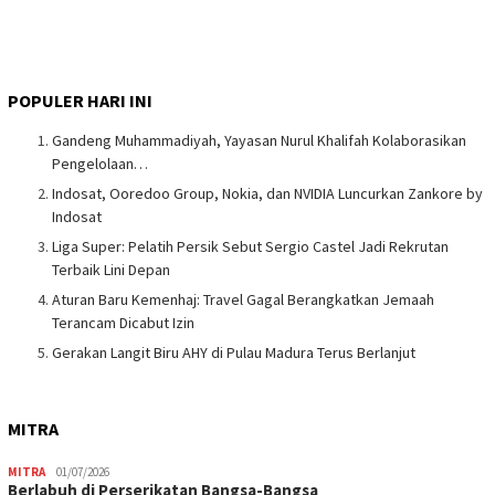
POPULER HARI INI
Gandeng Muhammadiyah, Yayasan Nurul Khalifah Kolaborasikan
Pengelolaan…
Indosat, Ooredoo Group, Nokia, dan NVIDIA Luncurkan Zankore by
Indosat
Liga Super: Pelatih Persik Sebut Sergio Castel Jadi Rekrutan
Terbaik Lini Depan
Aturan Baru Kemenhaj: Travel Gagal Berangkatkan Jemaah
Terancam Dicabut Izin
Gerakan Langit Biru AHY di Pulau Madura Terus Berlanjut
MITRA
MITRA
01/07/2026
Berlabuh di Perserikatan Bangsa-Bangsa