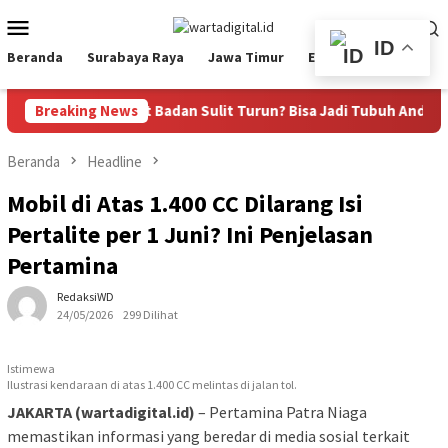
Loncat
Menu
ke
Mobile
ID
konten
Beranda
Surabaya Raya
Jawa Timur
Ekbis
Nasional
 Buncit dan Berat Badan Sulit Turun? Bisa Jadi Tubuh Anda Keku
Breaking News
Beranda
Headline
Mobil di Atas 1.400 CC Dilarang Isi
Pertalite per 1 Juni? Ini Penjelasan
Pertamina
RedaksiWD
24/05/2026
299 Dilihat
Istimewa
Ilustrasi kendaraan di atas 1.400 CC melintas di jalan tol.
JAKARTA (wartadigital.id)
– Pertamina Patra Niaga
memastikan informasi yang beredar di media sosial terkait