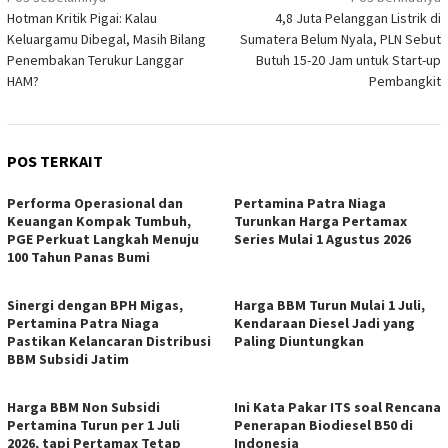
Navigasi
Hotman Kritik Pigai: Kalau
4,8 Juta Pelanggan Listrik di
pos
Keluargamu Dibegal, Masih Bilang
Sumatera Belum Nyala, PLN Sebut
Penembakan Terukur Langgar
Butuh 15-20 Jam untuk Start-up
HAM?
Pembangkit
POS TERKAIT
Performa Operasional dan
Pertamina Patra Niaga
Keuangan Kompak Tumbuh,
Turunkan Harga Pertamax
PGE Perkuat Langkah Menuju
Series Mulai 1 Agustus 2026
100 Tahun Panas Bumi
Sinergi dengan BPH Migas,
Harga BBM Turun Mulai 1 Juli,
Pertamina Patra Niaga
Kendaraan Diesel Jadi yang
Pastikan Kelancaran Distribusi
Paling Diuntungkan
BBM Subsidi Jatim
Harga BBM Non Subsidi
Ini Kata Pakar ITS soal Rencana
Pertamina Turun per 1 Juli
Penerapan Biodiesel B50 di
2026, tapi Pertamax Tetap
Indonesia