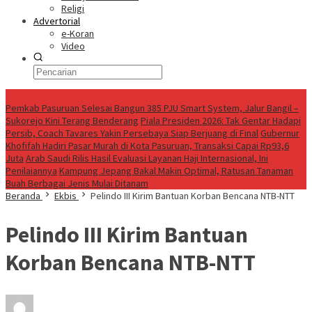
Religi
Advertorial
e-Koran
Video
Breaking News
Pemkab Pasuruan Selesai Bangun 385 PJU Smart System, Jalur Bangil –
Sukorejo Kini Terang Benderang
Piala Presiden 2026: Tak Gentar Hadapi
Persib, Coach Tavares Yakin Persebaya Siap Berjuang di Final
Gubernur
Khofifah Hadiri Pasar Murah di Kota Pasuruan, Transaksi Capai Rp93,6
Juta
Arab Saudi Rilis Hasil Evaluasi Layanan Haji Internasional, Ini
Penilaiannya
Kampung Jepang Bakal Makin Optimal, Ratusan Tanaman
Buah Berbagai Jenis Mulai Ditanam
Beranda
Ekbis
Pelindo III Kirim Bantuan Korban Bencana NTB-NTT
Pelindo III Kirim Bantuan
Korban Bencana NTB-NTT