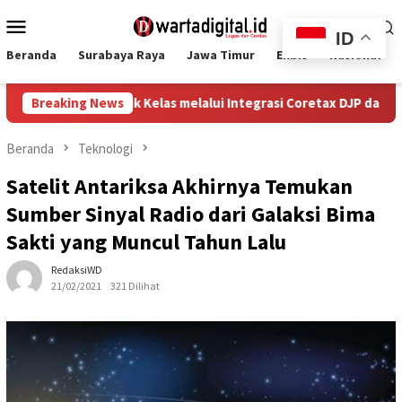
Loncat
Menu
ke
ID
Mobile
konten
Beranda
Surabaya Raya
Jawa Timur
Ekbis
Nasional
UMKM Naik Kelas melalui Integrasi Coretax DJP dan Layanan Publ
Breaking News
Beranda
Teknologi
Satelit Antariksa Akhirnya Temukan
Sumber Sinyal Radio dari Galaksi Bima
Sakti yang Muncul Tahun Lalu
RedaksiWD
21/02/2021
321 Dilihat