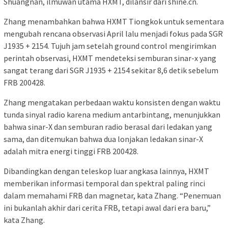
Shuangnan, ilmuwan utama HXMT, dilansir dari shine.cn.
Zhang menambahkan bahwa HXMT Tiongkok untuk sementara
mengubah rencana observasi April lalu menjadi fokus pada SGR
J1935 + 2154. Tujuh jam setelah ground control mengirimkan
perintah observasi, HXMT mendeteksi semburan sinar-x yang
sangat terang dari SGR J1935 + 2154 sekitar 8,6 detik sebelum
FRB 200428.
Zhang mengatakan perbedaan waktu konsisten dengan waktu
tunda sinyal radio karena medium antarbintang, menunjukkan
bahwa sinar-X dan semburan radio berasal dari ledakan yang
sama, dan ditemukan bahwa dua lonjakan ledakan sinar-X
adalah mitra energi tinggi FRB 200428.
Dibandingkan dengan teleskop luar angkasa lainnya, HXMT
memberikan informasi temporal dan spektral paling rinci
dalam memahami FRB dan magnetar, kata Zhang. “Penemuan
ini bukanlah akhir dari cerita FRB, tetapi awal dari era baru,”
kata Zhang.