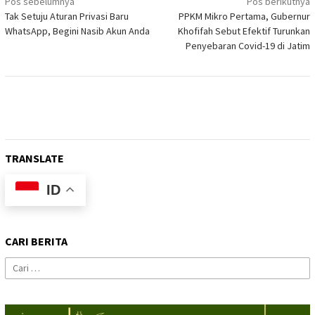
Navigasi
Pos sebelumnya
Pos berikutnya
Tak Setuju Aturan Privasi Baru
PPKM Mikro Pertama, Gubernur
pos
WhatsApp, Begini Nasib Akun Anda
Khofifah Sebut Efektif Turunkan
Penyebaran Covid-19 di Jatim
TRANSLATE
ID
CARI BERITA
Cari
untuk: