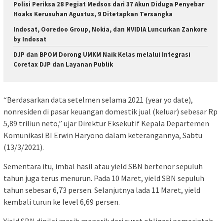
Polisi Periksa 28 Pegiat Medsos dari 37 Akun Diduga Penyebar
Hoaks Kerusuhan Agustus, 9 Ditetapkan Tersangka
Indosat, Ooredoo Group, Nokia, dan NVIDIA Luncurkan Zankore
by Indosat
DJP dan BPOM Dorong UMKM Naik Kelas melalui Integrasi
Coretax DJP dan Layanan Publik
“Berdasarkan data setelmen selama 2021 (year yo date),
nonresiden di pasar keuangan domestik jual (keluar) sebesar Rp
5,89 triliun neto,” ujar Direktur Eksekutif Kepala Departemen
Komunikasi BI Erwin Haryono dalam keterangannya, Sabtu
(13/3/2021).
Sementara itu, imbal hasil atau yield SBN bertenor sepuluh
tahun juga terus menurun. Pada 10 Maret, yield SBN sepuluh
tahun sebesar 6,73 persen. Selanjutnya lada 11 Maret, yield
kembali turun ke level 6,69 persen.
Yield SBN dinilai masih menarik dari surat obligasi pemerintah