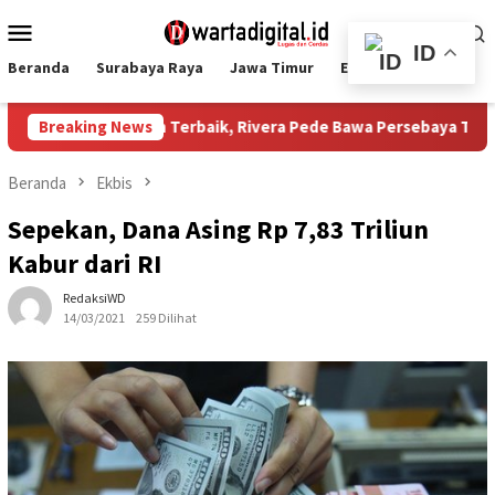
Loncat
Menu
ke
Mobile
ID
konten
Beranda
Surabaya Raya
Jawa Timur
Ekbis
Nasional
26: Raih Pemain Terbaik, Rivera Pede Bawa Persebaya Tatap Musi
Breaking News
Beranda
Ekbis
Sepekan, Dana Asing Rp 7,83 Triliun
Kabur dari RI
RedaksiWD
14/03/2021
259 Dilihat