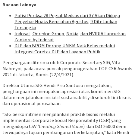
Bacaan Lainnya
Polisi Periksa 28 Pegiat Medsos dari 37 Akun Diduga
Penyebar Hoaks Kerusuhan Agustus, 9 Ditetapkan
Tersangka
Indosat, Ooredoo Group, Nokia, dan NVIDIA Luncurkan
Zankore by Indosat
DJP dan BPOM Dorong UMKM Naik Kelas melalui
Integrasi Coretax DJP dan Layanan Publik
Penghargaan diterima oleh Corporate Secretary SIG, Vita
Mahreyni, pada acara puncak penganugerahan TOP CSR Awards
2021 di Jakarta, Kamis (22/4/2021).
Direktur Utama SIG Hendi Prio Santoso mengatakan,
penghargaan ini merupakan apresiasi atas komitmen SIG
dalam menjalankan inisiatif sustainability di seluruh lini bisnis
dan operasional perusahaan.
“SIG berkomitmen menjalankan praktik bisnis melalui
implementasi Corporate Social Responsibility (CSR) yang
mengadopsi CSV
(Creating Shared Value
) dan ISO 26000 demi
terwujudnya tujuan pembangunan berkelanjutan,” kata Hendi