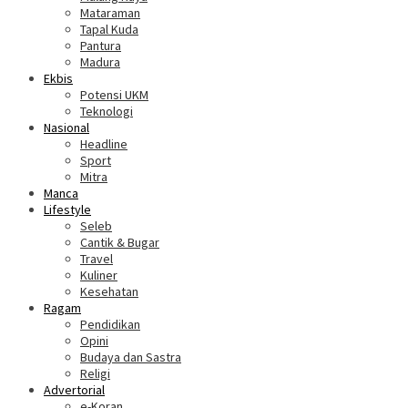
Mataraman
Tapal Kuda
Pantura
Madura
Ekbis
Potensi UKM
Teknologi
Nasional
Headline
Sport
Mitra
Manca
Lifestyle
Seleb
Cantik & Bugar
Travel
Kuliner
Kesehatan
Ragam
Pendidikan
Opini
Budaya dan Sastra
Religi
Advertorial
e-Koran