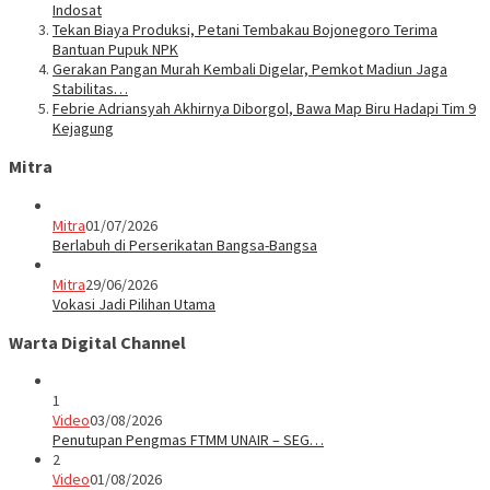
Indosat
Tekan Biaya Produksi, Petani Tembakau Bojonegoro Terima
Bantuan Pupuk NPK
Gerakan Pangan Murah Kembali Digelar, Pemkot Madiun Jaga
Stabilitas…
Febrie Adriansyah Akhirnya Diborgol, Bawa Map Biru Hadapi Tim 9
Kejagung
Mitra
Mitra
01/07/2026
Berlabuh di Perserikatan Bangsa-Bangsa
Mitra
29/06/2026
Vokasi Jadi Pilihan Utama
Warta Digital Channel
1
Video
03/08/2026
Penutupan Pengmas FTMM UNAIR – SEG…
2
Video
01/08/2026