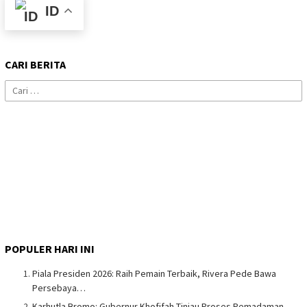
ID
CARI BERITA
Cari
untuk:
POPULER HARI INI
Piala Presiden 2026: Raih Pemain Terbaik, Rivera Pede Bawa
Persebaya…
Karhutla Bromo: Gubernur Khofifah Tinjau Proses Pemadaman,