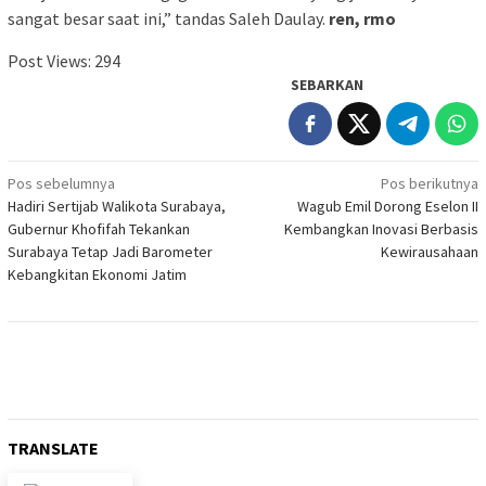
sangat besar saat ini,” tandas Saleh Daulay.
ren, rmo
Post Views:
294
SEBARKAN
Navigasi
Pos sebelumnya
Pos berikutnya
Hadiri Sertijab Walikota Surabaya,
Wagub Emil Dorong Eselon II
pos
Gubernur Khofifah Tekankan
Kembangkan Inovasi Berbasis
Surabaya Tetap Jadi Barometer
Kewirausahaan
Kebangkitan Ekonomi Jatim
TRANSLATE