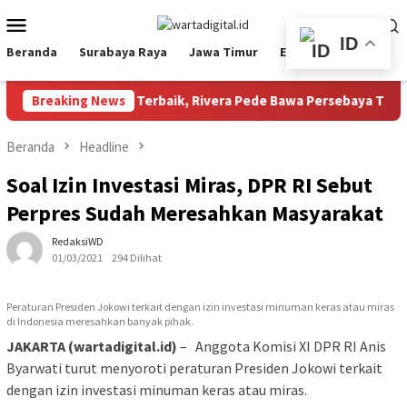
Loncat
Menu
ke
Mobile
ID
konten
Beranda
Surabaya Raya
Jawa Timur
Ekbis
Nasional
026: Raih Pemain Terbaik, Rivera Pede Bawa Persebaya Tatap Mus
Breaking News
Beranda
Headline
Soal Izin Investasi Miras, DPR RI Sebut
Perpres Sudah Meresahkan Masyarakat
RedaksiWD
01/03/2021
294 Dilihat
Peraturan Presiden Jokowi terkait dengan izin investasi minuman keras atau miras
di Indonesia meresahkan banyak pihak.
JAKARTA (wartadigital.id)
– Anggota Komisi XI DPR RI Anis
Byarwati turut menyoroti peraturan Presiden Jokowi terkait
dengan izin investasi minuman keras atau miras.