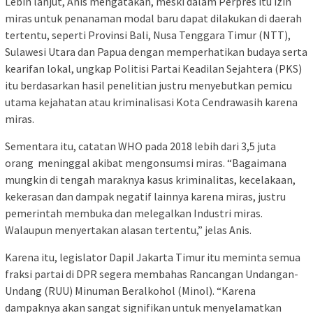
Lebih lanjut, Anis mengatakan, meski dalam Perpres itu izin
miras untuk penanaman modal baru dapat dilakukan di daerah
tertentu, seperti Provinsi Bali, Nusa Tenggara Timur (NTT),
Sulawesi Utara dan Papua dengan memperhatikan budaya serta
kearifan lokal, ungkap Politisi Partai Keadilan Sejahtera (PKS)
itu berdasarkan hasil penelitian justru menyebutkan pemicu
utama kejahatan atau kriminalisasi Kota Cendrawasih karena
miras.
Sementara itu, catatan WHO pada 2018 lebih dari 3,5 juta
orang meninggal akibat mengonsumsi miras. “Bagaimana
mungkin di tengah maraknya kasus kriminalitas, kecelakaan,
kekerasan dan dampak negatif lainnya karena miras, justru
pemerintah membuka dan melegalkan Industri miras.
Walaupun menyertakan alasan tertentu,” jelas Anis.
Karena itu, legislator Dapil Jakarta Timur itu meminta semua
fraksi partai di DPR segera membahas Rancangan Undangan-
Undang (RUU) Minuman Beralkohol (Minol). “Karena
dampaknya akan sangat signifikan untuk menyelamatkan