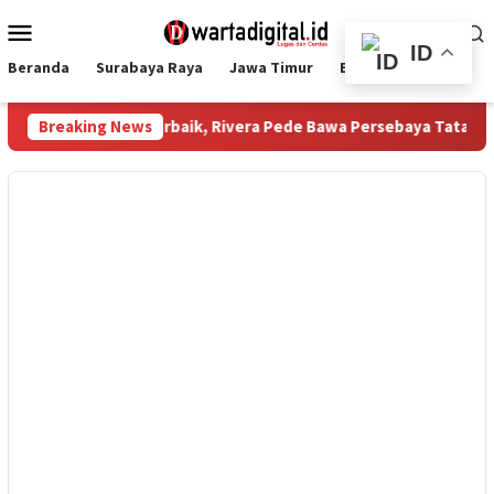
Loncat
Menu
ke
Mobile
ID
konten
Beranda
Surabaya Raya
Jawa Timur
Ekbis
Nasional
026: Raih Pemain Terbaik, Rivera Pede Bawa Persebaya Tatap Mus
Breaking News