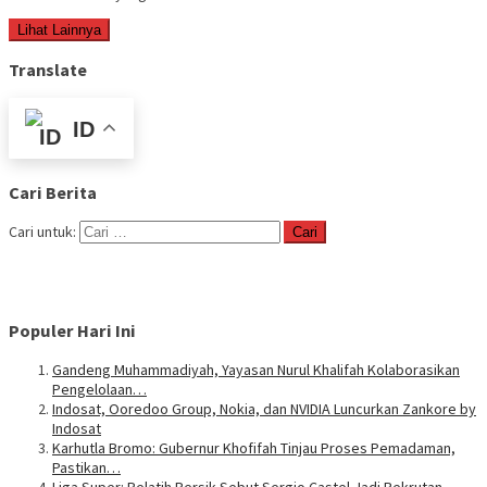
Lihat Lainnya
Translate
ID
Cari Berita
Cari untuk:
Populer Hari Ini
Gandeng Muhammadiyah, Yayasan Nurul Khalifah Kolaborasikan
Pengelolaan…
Indosat, Ooredoo Group, Nokia, dan NVIDIA Luncurkan Zankore by
Indosat
Karhutla Bromo: Gubernur Khofifah Tinjau Proses Pemadaman,
Pastikan…
Liga Super: Pelatih Persik Sebut Sergio Castel Jadi Rekrutan