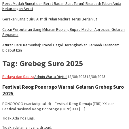
Perut Mudah Buncit dan Berat Badan Sulit Turun? Bisa Jadi Tubuh Anda
Kekurangan Serat
Gerakan Langit Biru AHY di Pulau Madura Terus Berlanjut
Capai Perputaran Uang Miliaran Rupiah, Bupati Madiun Apresiasi Gelaran
Sepasma
Aturan Baru Kemenhaj: Travel Gagal Berangkatkan Jemaah Terancam
Dicabut Izin
Tag:
Grebeg Suro 2025
Budaya dan Sastra
Admin Warta Digital
18/06/2025
18/06/2025
Festival Reog Ponorogo Warnai Gelaran Grebeg Suro
2025
PONOROGO (wartadigital.id) – Festival Reog Remaja (FRR) XXI dan
Festival Nasional Reog Ponorogo (FNRP) XXX […]
Tidak Ada Pos Lagi.
Tidak ada laman yang di load.