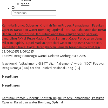
Video
Breaking News
Karhutla Bromo: Gubernur Khofifah Tinjau Proses Pemadaman, Pastikan
Operasi Darat dan Water Bombing Optimal
Perut Mudah Buncit dan Berat
Badan Sulit Turun? Bisa Jadi Tubuh Anda Kekurangan Serat
Gerakan
Langit Biru AHY di Pulau Madura Terus Berlanjut
Capai Perputaran Uang
Miliaran Rupiah, Bupati Madiun Apresiasi Gelaran Sepasma
Aturan Baru
Kemenhaj: Travel Gagal Berangkatkan Jemaah Terancam Dicabut Izin
18/06/2025
18/06/2025
Festival Reog Ponorogo Warnai Gelaran Grebeg Suro 2025
[caption id="attachment_68947" align="alignnone" width="800"] Festival
Reog Remaja (FRR) XXI dan Festival Nasional Reog […]
Headline
Headlines
Karhutla Bromo: Gubernur Khofifah Tinjau Proses Pemadaman, Pastikan
Operasi Darat dan Water Bombing Optimal