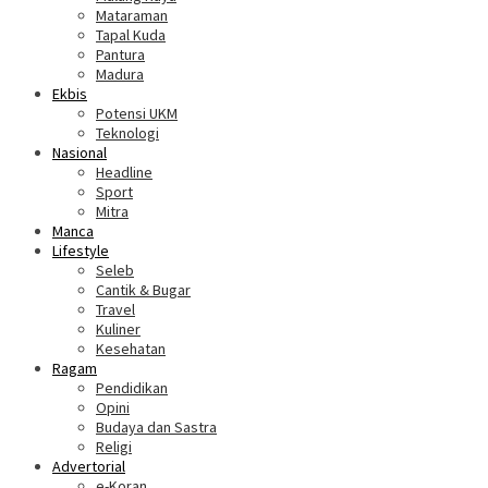
Mataraman
Tapal Kuda
Pantura
Madura
Ekbis
Potensi UKM
Teknologi
Nasional
Headline
Sport
Mitra
Manca
Lifestyle
Seleb
Cantik & Bugar
Travel
Kuliner
Kesehatan
Ragam
Pendidikan
Opini
Budaya dan Sastra
Religi
Advertorial
e-Koran