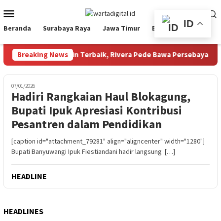
Loncat
Menu
ke
Mobile
ID
konten
Beranda
Surabaya Raya
Jawa Timur
Ekbis
Nasional
den 2026: Raih Pemain Terbaik, Rivera Pede Bawa Persebaya Tata
Breaking News
07/01/2026
Hadiri Rangkaian Haul Blokagung,
Bupati Ipuk Apresiasi Kontribusi
Pesantren dalam Pendidikan
[caption id="attachment_79281" align="aligncenter" width="1280"]
Bupati Banyuwangi Ipuk Fiestiandani hadir langsung […]
HEADLINE
HEADLINES