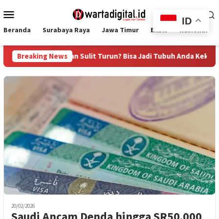
Loncat
Menu
ke
ID
Mobile
konten
Beranda
Surabaya Raya
Jawa Timur
Ekbis
Nasional
rat Badan Sulit Turun? Bisa Jadi Tubuh Anda Kekurangan Serat
Breaking News
20/02/2026
Saudi Ancam Denda hingga SR50.000