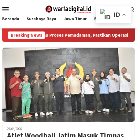
Loncat
Menu
ke
Mobile
ID
konten
Beranda
Surabaya Raya
Jawa Timur
Ekbis
Nasional
fifah Tinjau Proses Pemadaman, Pastikan Operasi Darat dan Wa
Breaking News
27/04/2026
Atlet Woodball Jatim Masuk Timnas