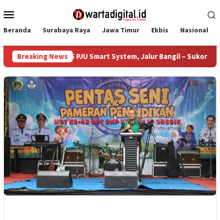
Loncat
Menu
ke
Mobile
konten
Beranda
Surabaya Raya
Jawa Timur
Ekbis
Nasional
esai Bangun 385 PJU Smart System, Jalur Bangil – Sukorejo Kini
Breaking News