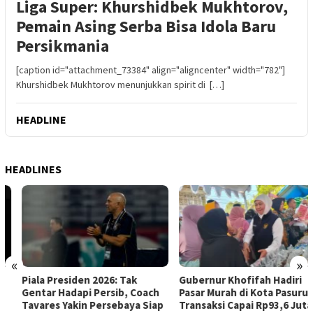
Liga Super: Khurshidbek Mukhtorov,
Pemain Asing Serba Bisa Idola Baru
Persikmania
[caption id="attachment_73384" align="aligncenter" width="782"]
Khurshidbek Mukhtorov menunjukkan spirit di […]
HEADLINE
HEADLINES
«
»
Piala Presiden 2026: Tak
Gubernur Khofifah Hadiri
Gentar Hadapi Persib, Coach
Pasar Murah di Kota Pasuruan,
Tavares Yakin Persebaya Siap
Transaksi Capai Rp93,6 Juta