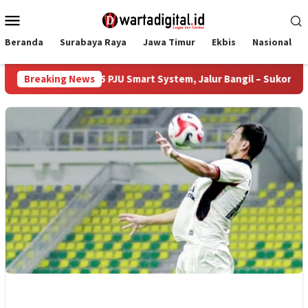
Loncat
Menu
ke
Mobile
konten
Beranda
Surabaya Raya
Jawa Timur
Ekbis
Nasional
sai Bangun 385 PJU Smart System, Jalur Bangil – Sukorejo Kini 
Breaking News