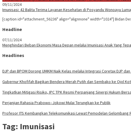
09/11/2024
Imunisasi: 42 Balita Terima Layanan Kesehatan di Posyandu Wonoayu Luma
[caption id="attachment_56236" align="alignnone" width="1024"] Bidan D
Headline
07/11/2024
Menghindari Beban Ekonomi Masa Depan melalui Imunisasi Anak Yang Tepa
Headlines
DJP dan BPOM Dorong UMKM Naik Kelas melalui Integrasi Coretax DJP dan 
Gubernur Khofifah Bagikan Bendera Merah Putih dan Sembako ke Ojol Ko
Tingkatkan Mitigasi Risiko, IPC TPK Resmi Perpanjang Sinergi Hukum Bers
Perjanjian Rahasia Prabowo–Jokowi Mulai Terungkap ke Publik
Profesor ITS Kembangkan Telekomunikasi Lewat Pemodelan Gelombang 
Tag:
Imunisasi