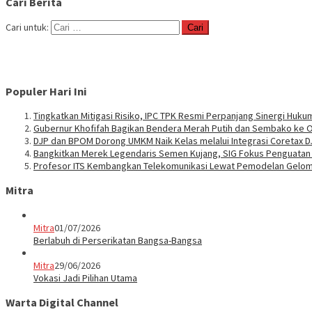
Cari Berita
Cari untuk:
Populer Hari Ini
Tingkatkan Mitigasi Risiko, IPC TPK Resmi Perpanjang Sinergi Huk
Gubernur Khofifah Bagikan Bendera Merah Putih dan Sembako ke O
DJP dan BPOM Dorong UMKM Naik Kelas melalui Integrasi Coretax 
Bangkitkan Merek Legendaris Semen Kujang, SIG Fokus Penguata
Profesor ITS Kembangkan Telekomunikasi Lewat Pemodelan Gelo
Mitra
Mitra
01/07/2026
Berlabuh di Perserikatan Bangsa-Bangsa
Mitra
29/06/2026
Vokasi Jadi Pilihan Utama
Warta Digital Channel