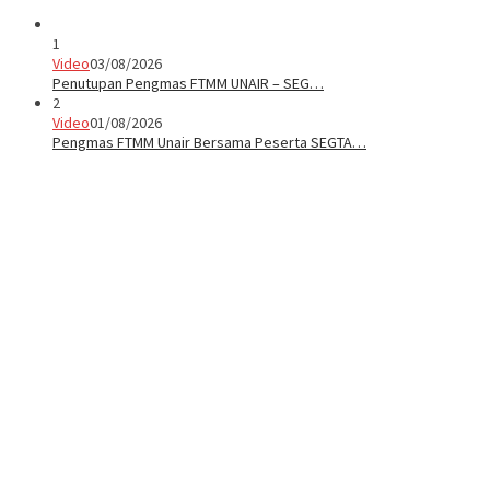
1
Video
03/08/2026
Penutupan Pengmas FTMM UNAIR – SEG…
2
Video
01/08/2026
Pengmas FTMM Unair Bersama Peserta SEGTA…