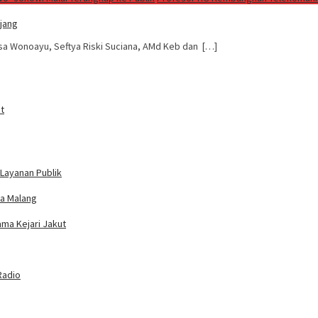
jang
esa Wonoayu, Seftya Riski Suciana, AMd Keb dan […]
t
Layanan Publik
ta Malang
ama Kejari Jakut
Radio