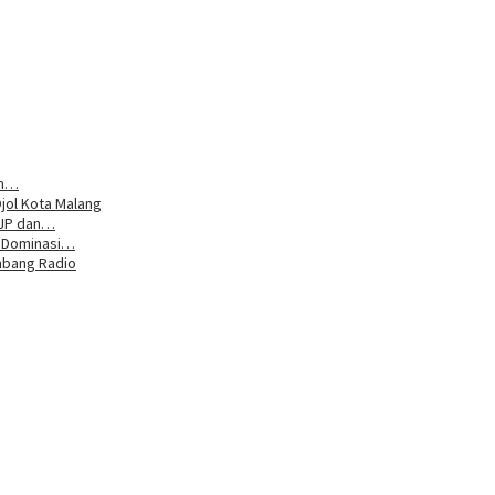
um…
jol Kota Malang
DJP dan…
n Dominasi…
mbang Radio