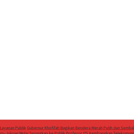
Layanan Publik
Gubernur Khofifah Bagikan Bendera Merah Putih dan Sembak
wo–Jokowi Mulai Terungkap ke Publik
Profesor ITS Kembangkan Telekomun