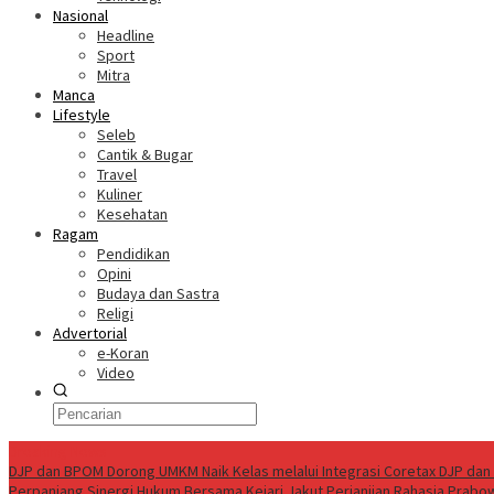
Nasional
Headline
Sport
Mitra
Manca
Lifestyle
Seleb
Cantik & Bugar
Travel
Kuliner
Kesehatan
Ragam
Pendidikan
Opini
Budaya dan Sastra
Religi
Advertorial
e-Koran
Video
Breaking News
DJP dan BPOM Dorong UMKM Naik Kelas melalui Integrasi Coretax DJP dan 
Perpanjang Sinergi Hukum Bersama Kejari Jakut
Perjanjian Rahasia Prabo