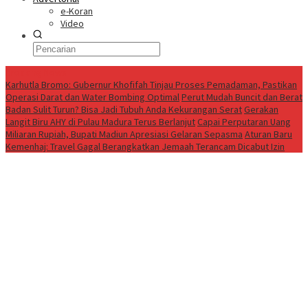
e-Koran
Video
Breaking News
Karhutla Bromo: Gubernur Khofifah Tinjau Proses Pemadaman, Pastikan
Operasi Darat dan Water Bombing Optimal
Perut Mudah Buncit dan Berat
Badan Sulit Turun? Bisa Jadi Tubuh Anda Kekurangan Serat
Gerakan
Langit Biru AHY di Pulau Madura Terus Berlanjut
Capai Perputaran Uang
Miliaran Rupiah, Bupati Madiun Apresiasi Gelaran Sepasma
Aturan Baru
Kemenhaj: Travel Gagal Berangkatkan Jemaah Terancam Dicabut Izin