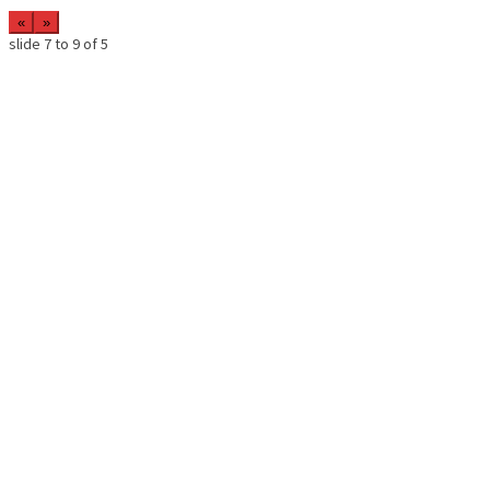
«
»
slide
7 to 9
of 5