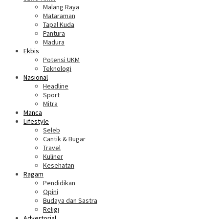
Malang Raya
Mataraman
Tapal Kuda
Pantura
Madura
Ekbis
Potensi UKM
Teknologi
Nasional
Headline
Sport
Mitra
Manca
Lifestyle
Seleb
Cantik & Bugar
Travel
Kuliner
Kesehatan
Ragam
Pendidikan
Opini
Budaya dan Sastra
Religi
Advertorial