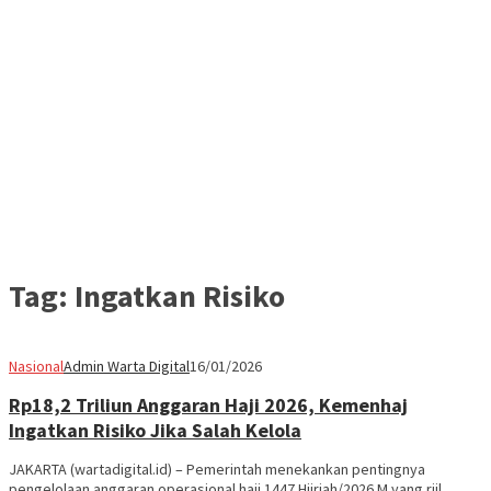
Tag:
Ingatkan Risiko
Nasional
Admin Warta Digital
16/01/2026
Rp18,2 Triliun Anggaran Haji 2026, Kemenhaj
Ingatkan Risiko Jika Salah Kelola
JAKARTA (wartadigital.id) – Pemerintah menekankan pentingnya
pengelolaan anggaran operasional haji 1447 Hijriah/2026 M yang riil,