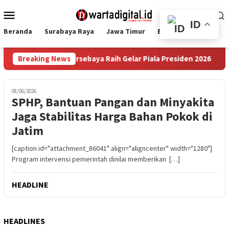
Loncat
Menu
ke
Mobile
ID
konten
Beranda
Surabaya Raya
Jawa Timur
Ekbis
Nasional
 Adu Penalti, Persebaya Raih Gelar Piala Presiden 2026
Breaking News
D
08/06/2026
SPHP, Bantuan Pangan dan Minyakita
Jaga Stabilitas Harga Bahan Pokok di
Jatim
[caption id="attachment_86041" align="aligncenter" width="1280"]
Program intervensi pemerintah dinilai memberikan […]
HEADLINE
HEADLINES