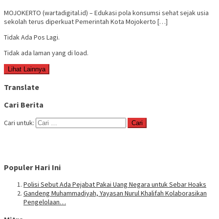
MOJOKERTO (wartadigital.id) – Edukasi pola konsumsi sehat sejak usia
sekolah terus diperkuat Pemerintah Kota Mojokerto […]
Tidak Ada Pos Lagi.
Tidak ada laman yang di load.
Lihat Lainnya
Translate
Cari Berita
Cari untuk:
Populer Hari Ini
Polisi Sebut Ada Pejabat Pakai Uang Negara untuk Sebar Hoaks
Gandeng Muhammadiyah, Yayasan Nurul Khalifah Kolaborasikan
Pengelolaan…