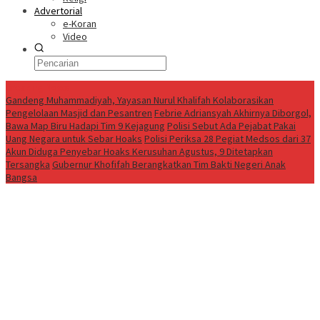
Advertorial
e-Koran
Video
Breaking News
Gandeng Muhammadiyah, Yayasan Nurul Khalifah Kolaborasikan
Pengelolaan Masjid dan Pesantren
Febrie Adriansyah Akhirnya Diborgol,
Bawa Map Biru Hadapi Tim 9 Kejagung
Polisi Sebut Ada Pejabat Pakai
Uang Negara untuk Sebar Hoaks
Polisi Periksa 28 Pegiat Medsos dari 37
Akun Diduga Penyebar Hoaks Kerusuhan Agustus, 9 Ditetapkan
Tersangka
Gubernur Khofifah Berangkatkan Tim Bakti Negeri Anak
Bangsa