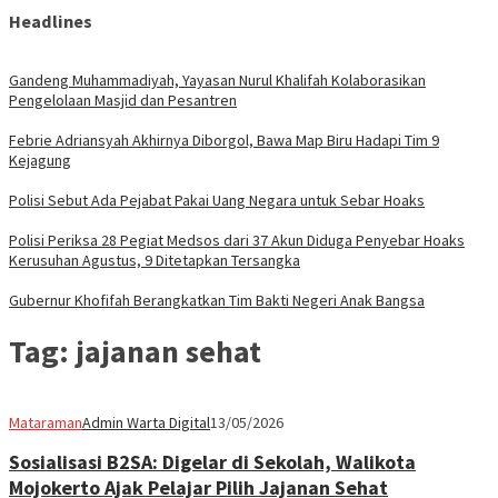
Headlines
Gandeng Muhammadiyah, Yayasan Nurul Khalifah Kolaborasikan
Pengelolaan Masjid dan Pesantren
Febrie Adriansyah Akhirnya Diborgol, Bawa Map Biru Hadapi Tim 9
Kejagung
Polisi Sebut Ada Pejabat Pakai Uang Negara untuk Sebar Hoaks
Polisi Periksa 28 Pegiat Medsos dari 37 Akun Diduga Penyebar Hoaks
Kerusuhan Agustus, 9 Ditetapkan Tersangka
Gubernur Khofifah Berangkatkan Tim Bakti Negeri Anak Bangsa
Tag:
jajanan sehat
Mataraman
Admin Warta Digital
13/05/2026
Sosialisasi B2SA: Digelar di Sekolah, Walikota
Mojokerto Ajak Pelajar Pilih Jajanan Sehat