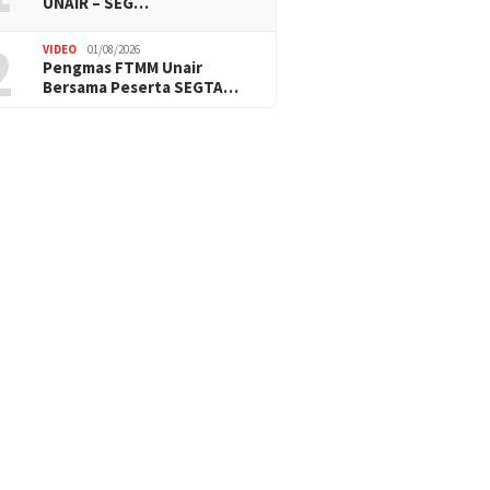
UNAIR – SEG…
2
VIDEO
01/08/2026
Pengmas FTMM Unair
Bersama Peserta SEGTA…