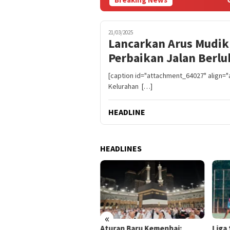
21/03/2025
Lancarkan Arus Mudik
Perbaikan Jalan Berl
[caption id="attachment_64027" align="a
Kelurahan […]
HEADLINE
HEADLINES
«
ai Perputaran Uang
Aturan Baru Kemenhaj:
Liga 