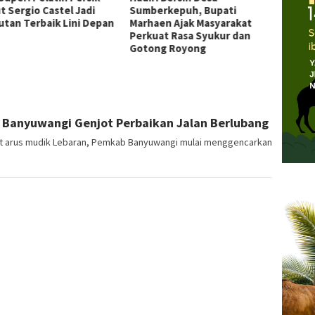
t Sergio Castel Jadi
Sumberkepuh, Bupati
Yayasa
utan Terbaik Lini Depan
Marhaen Ajak Masyarakat
Kolabo
Perkuat Rasa Syukur dan
Masjid
Gotong Royong
 Banyuwangi Genjot Perbaikan Jalan Berlubang
ut arus mudik Lebaran, Pemkab Banyuwangi mulai menggencarkan