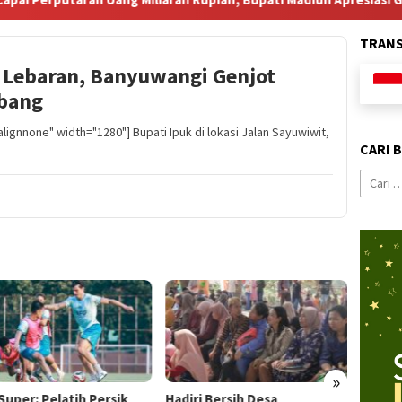
TRAN
 Lebaran, Banyuwangi Genjot
ubang
lignnone" width="1280"] Bupati Ipuk di lokasi Jalan Sayuwiwit,
CARI 
Cari
untuk:
»
Super: Pelatih Persik
Hadiri Bersih Desa
Gande