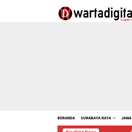
Loncat
ke
konten
BERANDA
SURABAYA RAYA
JAWA
Breaking News
Capai Perputaran 