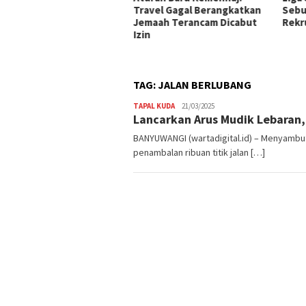
iaran Rupiah, Bupati
Travel Gagal Berangkatkan
Sebu
iun Apresiasi Gelaran
Jemaah Terancam Dicabut
Rekr
pasma
Izin
TAG:
JALAN BERLUBANG
TAPAL KUDA
Admin
21/03/2025
Lancarkan Arus Mudik Lebaran,
Warta
Digital
BANYUWANGI (wartadigital.id) – Menyamb
penambalan ribuan titik jalan […]