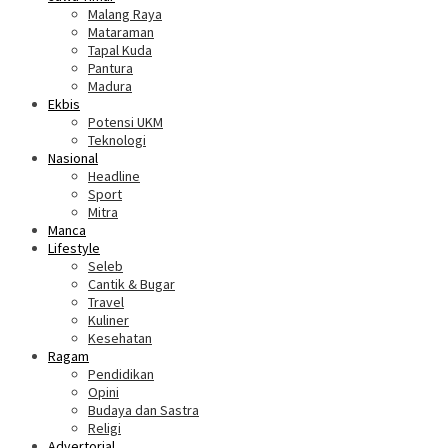
Malang Raya
Mataraman
Tapal Kuda
Pantura
Madura
Ekbis
Potensi UKM
Teknologi
Nasional
Headline
Sport
Mitra
Manca
Lifestyle
Seleb
Cantik & Bugar
Travel
Kuliner
Kesehatan
Ragam
Pendidikan
Opini
Budaya dan Sastra
Religi
Advertorial