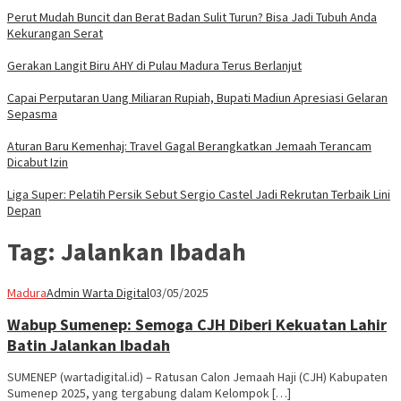
Perut Mudah Buncit dan Berat Badan Sulit Turun? Bisa Jadi Tubuh Anda
Kekurangan Serat
Gerakan Langit Biru AHY di Pulau Madura Terus Berlanjut
Capai Perputaran Uang Miliaran Rupiah, Bupati Madiun Apresiasi Gelaran
Sepasma
Aturan Baru Kemenhaj: Travel Gagal Berangkatkan Jemaah Terancam
Dicabut Izin
Liga Super: Pelatih Persik Sebut Sergio Castel Jadi Rekrutan Terbaik Lini
Depan
Tag:
Jalankan Ibadah
Madura
Admin Warta Digital
03/05/2025
Wabup Sumenep: Semoga CJH Diberi Kekuatan Lahir
Batin Jalankan Ibadah
SUMENEP (wartadigital.id) – Ratusan Calon Jemaah Haji (CJH) Kabupaten
Sumenep 2025, yang tergabung dalam Kelompok […]