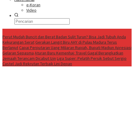
e-Koran
Video
Breaking News
Perut Mudah Buncit dan Berat Badan Sulit Turun? Bisa Jadi Tubuh Anda
Kekurangan Serat
Gerakan Langit Biru AHY di Pulau Madura Terus
Berlanjut
Capai Perputaran Uang Miliaran Rupiah, Bupati Madiun Apresiasi
Gelaran Sepasma
Aturan Baru Kemenhaj: Travel Gagal Berangkatkan
Jemaah Terancam Dicabut Izin
Liga Super: Pelatih Persik Sebut Sergio
Castel Jadi Rekrutan Terbaik Lini Depan