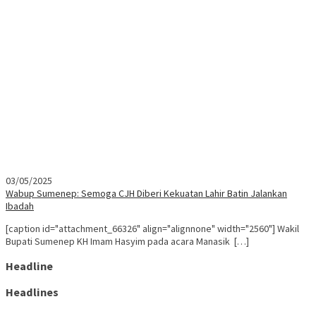
03/05/2025
Wabup Sumenep: Semoga CJH Diberi Kekuatan Lahir Batin Jalankan
Ibadah
[caption id="attachment_66326" align="alignnone" width="2560"] Wakil
Bupati Sumenep KH Imam Hasyim pada acara Manasik […]
Headline
Headlines